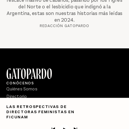
rescate masivo de caballos, pasando por los Tigres
del Norte o el lesbicidio que indignó a la
Argentina, estas son nuestras historias más leídas
en 2024.
REDACCIÓN GATOPARDO
CONÓCENOS
Quiénes Somos
Directorio
LAS RETROSPECTIVAS DE
PÓDCASTS
DIRECTORAS FEMINISTAS EN
Semanario Gatopardo
FICUNAM
En Qué Momento