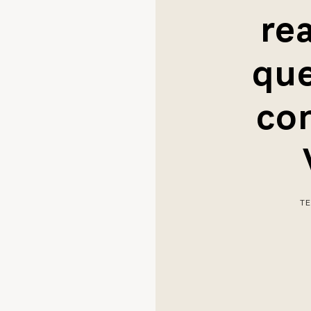
re
que
co
T