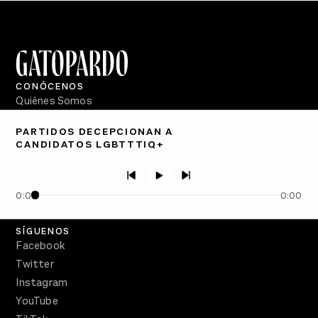
CONÓCENOS
Quiénes Somos
Directorio
PARTIDOS DECEPCIONAN A
CANDIDATOS LGBTTTIQ+
PÓDCASTS
Semanario Gatopardo
En Qué Momento
0:00
0:00
Crecer en Distopía
SÍGUENOS
Facebook
Twitter
Instagram
YouTube