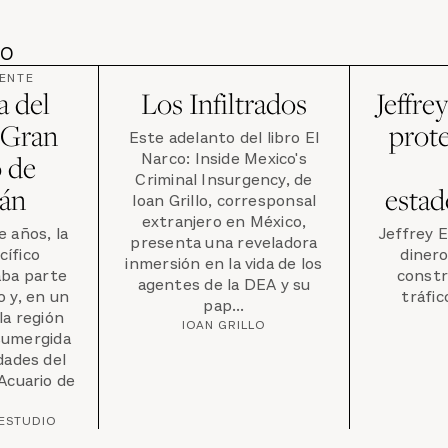
DO
ENTE
a del
Los Infiltrados
Jeffre
l Gran
prote
Este adelanto del libro El
Narco: Inside Mexico's
 de
Criminal Insurgency, de
án
esta
Ioan Grillo, corresponsal
extranjero en México,
e años, la
Jeffrey E
presenta una reveladora
cífico
dinero
inmersión en la vida de los
ba parte
constr
agentes de la DEA y su
o y, en un
tráfi
pap...
la región
IOAN GRILLO
 sumergida
dades del
Acuario de
 ESTUDIO