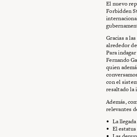
El nuevo rep
Forbidden St
internaciona
gubernamenta
Gracias a la
alrededor de
Para indagar
Fernando Gar
quien además
conversamos 
con el siste
resaltado la 
Además, como
relevantes de
La llegada
El estatus
Las denunc