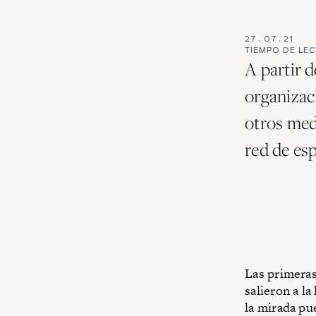
27
.
07
.
21
TIEMPO DE LE
A partir 
organizac
otros medi
red de esp
Las primeras
salieron a l
la mirada pu