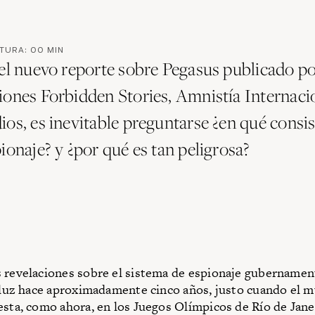
CTURA:
00
MIN
del nuevo reporte sobre Pegasus publicado po
iones Forbidden Stories, Amnistía Internaci
os, es inevitable preguntarse ¿en qué consis
ionaje? y ¿por qué es tan peligrosa?
 revelaciones sobre el sistema de espionaje gubernamen
a luz hace aproximadamente cinco años, justo cuando el 
esta, como ahora, en los Juegos Olímpicos de Río de Jane