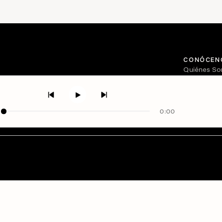
CONÓCEN
Quiénes S
Directorio
0:00