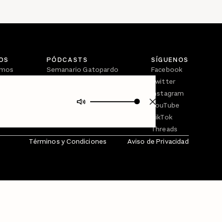
OS
PÓDCASTS
SÍGUENOS
omos
Semanario Gatopardo
Facebook
En Qué Momento
Twitter
Crecer en Distopía
Instagram
YouTube
TikTok
Threads
Términos y Condiciones
Aviso de Privacidad