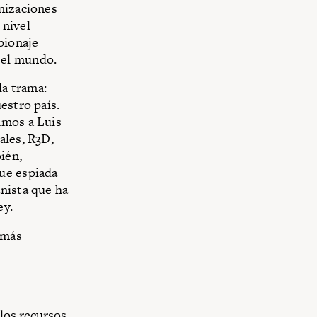
anizaciones
 nivel
pionaje
 el mundo.
la trama:
estro país.
amos a Luis
ales,
R3D
,
ién,
ue espiada
nista que ha
ey.
 más
 los recursos