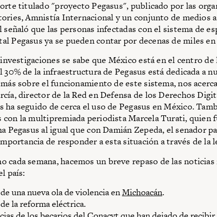
orte titulado "proyecto Pegasus", publicado por las org
ories, Amnistía Internacional y un conjunto de medios a
l señaló que las personas infectadas con el sistema de es
l Pegasus ya se pueden contar por decenas de miles en
s investigaciones se sabe que México está en el centro de 
l 30% de la infraestructura de Pegasus está dedicada a nu
 más sobre el funcionamiento de este sistema, nos acerc
cía, director de la Red en Defensa de los Derechos Digit
 ha seguido de cerca el uso de Pegasus en México. Tamb
con la multipremiada periodista Marcela Turati, quien f
ma Pegasus al igual que con Damián Zepeda, el senador pa
importancia de responder a esta situación a través de la l
 cada semana, hacemos un breve repaso de las noticias
l país:
 de una nueva ola de violencia en
Michoacán
.
 de la reforma eléctrica.
ias de los becarios del Conacyt que han dejado de recibir