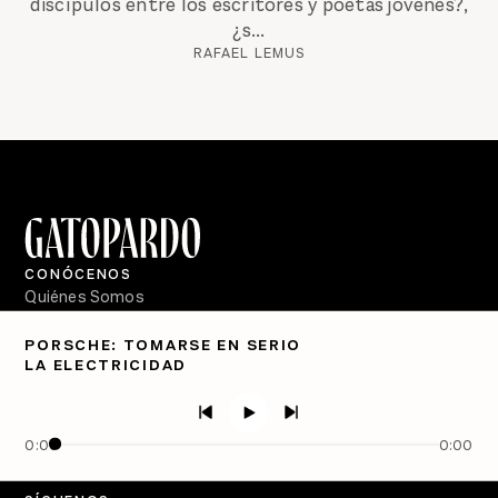
discípulos entre los escritores y poetas jóvenes?,
¿s...
RAFAEL LEMUS
CONÓCENOS
Quiénes Somos
Directorio
PORSCHE: TOMARSE EN SERIO
LA ELECTRICIDAD
PÓDCASTS
Semanario Gatopardo
En Qué Momento
0:00
0:00
Crecer en Distopía