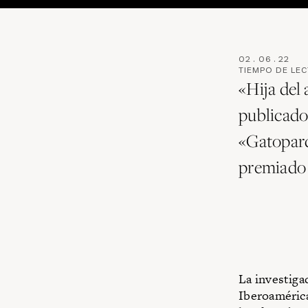
02
.
06
.
22
TIEMPO DE LE
«Hija del 
publicado
«Gatopard
premiado 
La investiga
Iberoamérica