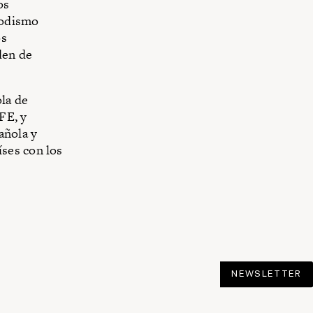
os
iodismo
os
den de
la de
FE, y
añola y
ses con los
NEWSLETTER