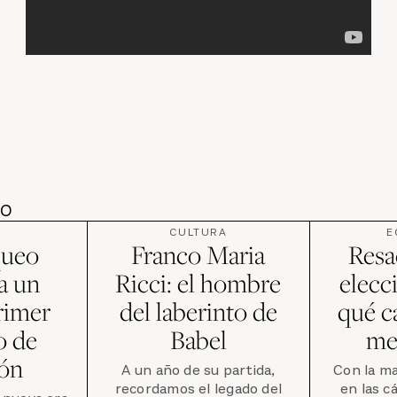
DO
CULTURA
E
queo
Franco Maria
Resac
 a un
Ricci: el hombre
elecc
rimer
del laberinto de
qué c
o de
Babel
me
ión
A un año de su partida,
Con la m
recordamos el legado del
en las c