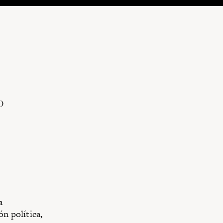
o
a
n política,