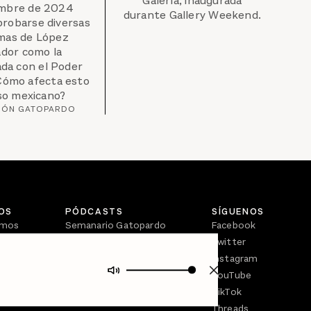
Galería, inaugurada
mbre de 2024
durante Gallery Weekend.
probarse diversas
mas de López
dor como la
ada con el Poder
¿Cómo afecta esto
so mexicano?
IÓN GATOPARDO
OS
PÓDCASTS
SÍGUENOS
omos
Semanario Gatopardo
Facebook
En Qué Momento
Twitter
Crecer en Distopía
Instagram
YouTube
TikTok
Threads