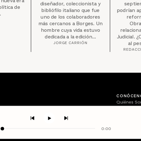
 nueva era
diseñador, coleccionista y
septie
olítica de
bibliófilo italiano que fue
podrían a
.
uno de los colaboradores
refor
más cercanos a Borges. Un
Obra
hombre cuya vida estuvo
relacion
dedicada a la edición...
Judicial. 
al pe
JORGE CARRIÓN
REDACC
CONÓCEN
Quiénes S
Directorio
0:00