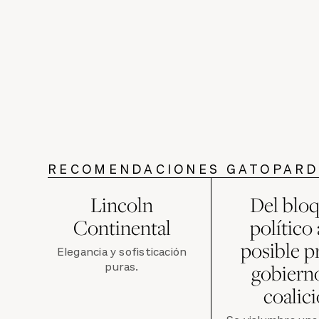
RECOMENDACIONES GATOPAR
Lincoln
Del blo
Continental
político
posible p
Elegancia y sofisticación
puras.
gobiern
coalic