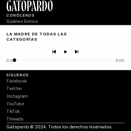
CONÓCENOS
Quiénes Somos
Directorio
LA MADRE DE TODAS LAS
CATEGORÍAS
PÓDCASTS
Semanario Gatopardo
En Qué Momento
0:00
0:00
Crecer en Distopía
SÍGUENOS
Facebook
Twitter
Instagram
YouTube
TikTok
Threads
Gatopardo © 2024. Todos los derechos reservados.