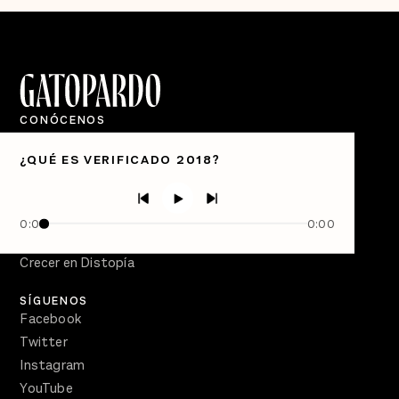
CONÓCENOS
Quiénes Somos
¿QUÉ ES VERIFICADO 2018?
Directorio
PÓDCASTS
Semanario Gatopardo
0:00
0:00
En Qué Momento
Crecer en Distopía
SÍGUENOS
Facebook
Twitter
Instagram
YouTube