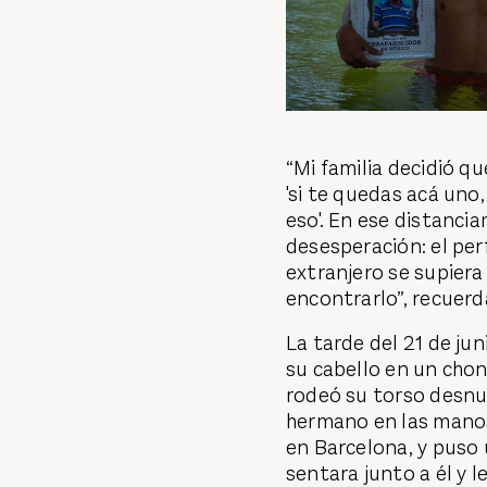
“Mi familia decidió q
'si te quedas acá uno,
eso'. En ese distanci
desesperación: el p
extranjero se supier
encontrarlo”, recuerd
La tarde del 21 de ju
su cabello en un chon
rodeó su torso desnu
hermano en las manos
en Barcelona, y puso u
sentara junto a él y l