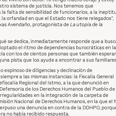
tro sistema de justicia. Nos tenemos que
 la falta de sensibilidad de funcionarios, a la ineptit
 a la orfandad en que el Estado nos tiene relegados”,
Lukas Avendaño, protagonista de
La utopía de la
 qué se dedica, inmediatamente responde que a busc
doptado el ritmo de dependencias burocráticas en l
cla con los de cientos personas que también esperan
una pista que los ayude a encontrar a sus familiare
do espinoso de diligencias y declinación de
iempre a las mismas instancias: la Fiscalía General
cefiscalía Regional del Istmo, a la que denunció en
a Defensoría de los Derechos Humanos del Pueblo de
regularidades en la integración de la carpeta de
omisión Nacional de Derechos Humanos, en la que el 
terpuso una denuncia en contra de la DDHPO, porqu
ra no había recibido respuesta.