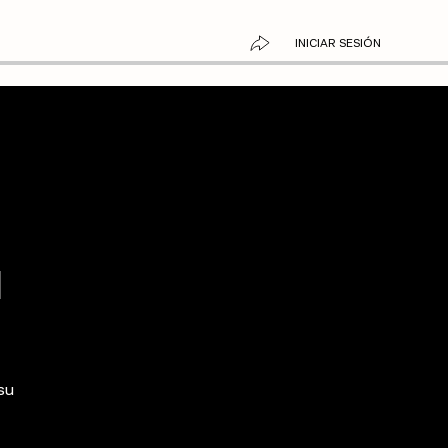
INICIAR SESIÓN
:
N
su