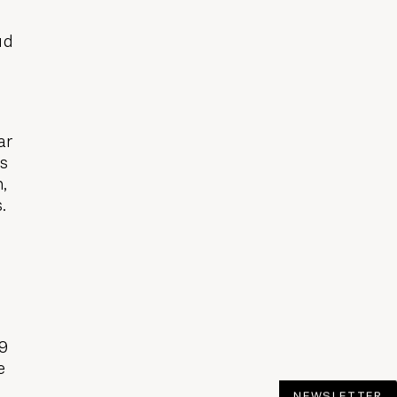
ud
ar
as
,
s.
19
e
NEWSLETTER