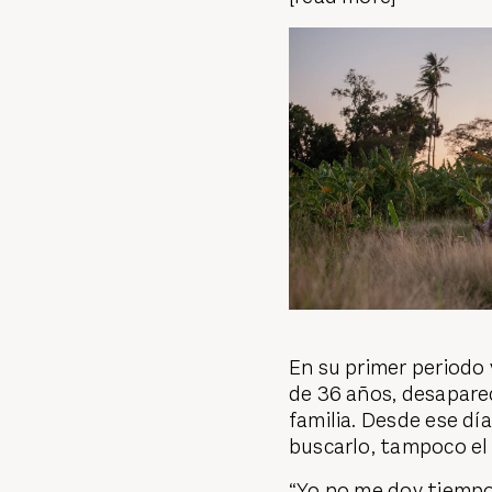
En su primer periodo
de 36 años, desaparec
familia. Desde ese dí
buscarlo, tampoco el 
“Yo no me doy tiempo 