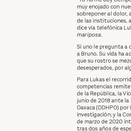
muy enojado con nues
sobreponer al dolor, a
de las instituciones,
dice vía telefónica 
mariposa.
Si uno le pregunta a
a Bruno. Su vida ha a
que su rostro se mez
desesperados, por alg
Para Lukas el recorri
competencias remite s
de la República, la Vi
junio de 2018 ante l
Oaxaca (DDHPO) por ir
investigación; y la C
de marzo de 2020 in
tras dos años de espe