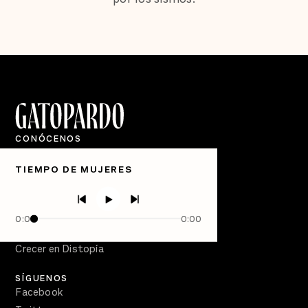
CONÓCENOS
Quiénes Somos
TIEMPO DE MUJERES
Directorio
PÓDCASTS
Semanario Gatopardo
0:00
0:00
En Qué Momento
Crecer en Distopía
SÍGUENOS
Facebook