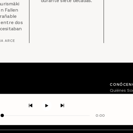
durante siete décadas.
aurismäki
n Fallen
rañable
 entre dos
cesitaban
A ARCE
CONÓCEN
Quiénes S
Directorio
0:00