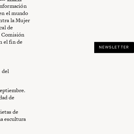
Información
 en el mundo
ntra la Mujer
cal de
a Comisión
 el fin de
NEWSLETTER
 del
 septiembre.
udad de
rietas de
a escultura