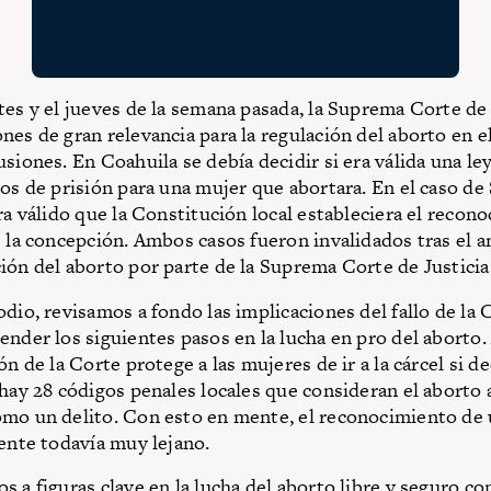
tes y el jueves de la semana pasada, la Suprema Corte de 
nes de gran relevancia para la regulación del aborto en el
siones. En Coahuila se debía decidir si era válida una ley
ños de prisión para una mujer que abortara. En el caso de 
era válido que la Constitución local estableciera el recon
e la concepción. Ambos casos fueron invalidados tras el a
ión del aborto por parte de la Suprema Corte de Justicia
odio, revisamos a fondo las implicaciones del fallo de la 
ender los siguientes pasos en la lucha en pro del aborto.
ón de la Corte protege a las mujeres de ir a la cárcel si d
 hay 28 códigos penales locales que consideran el aborto 
mo un delito. Con esto en mente, el reconocimiento de 
iente todavía muy lejano.
s a figuras clave en la lucha del aborto libre y seguro c