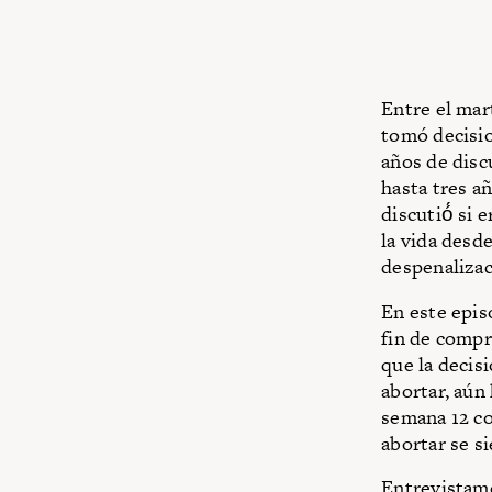
Entre el mar
tomó decisio
años de discu
hasta tres a
discutió́ si 
la vida desd
despenalizac
En este epis
fin de compr
que la decisi
abortar, aún
semana 12 co
abortar se s
Entrevistamo