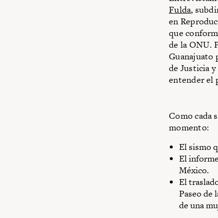
Fulda
, subdi
en Reproducc
que conforma
de la ONU. P
Guanajuato p
de Justicia y
entender el 
Como cada se
momento:
El sismo q
El informe
México.
El traslad
Paseo de l
de una muj