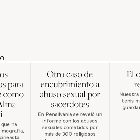
DO
ios
Otro caso de
El 
s para
encubrimiento a
r
ne como
abuso sexual por
Nuestra 
tenis m
 Alma
sacerdotes
guarda
i
En Pensilvania se reveló un
informe con los abusos
u que ha
sexuales cometidos por
ilmografía,
más de 300 religiosos
 cineasta