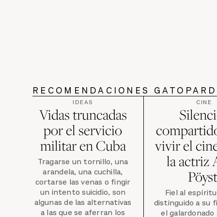
RECOMENDACIONES GATOPAR
IDEAS
CINE
Vidas truncadas
Silenc
por el servicio
compartido
militar en Cuba
vivir el ci
la actriz
Tragarse un tornillo, una
arandela, una cuchilla,
Pöyst
cortarse las venas o fingir
un intento suicidio, son
Fiel al espírit
algunas de las alternativas
distinguido a su f
a las que se aferran los
el galardonado