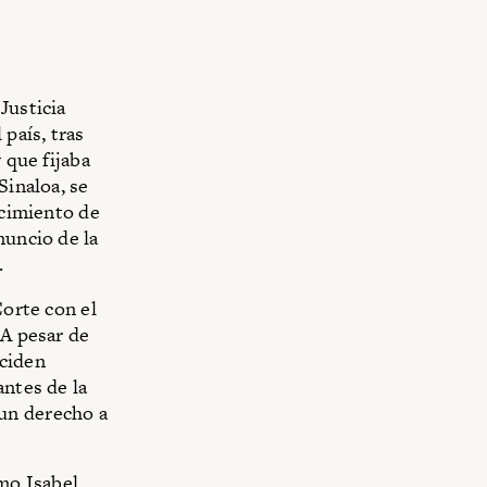
Justicia
 país, tras
 que fijaba
Sinaloa, se
ocimiento de
nuncio de la
.
Corte con el
 A pesar de
eciden
antes de la
un derecho a
omo
Isabel