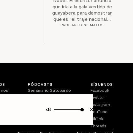
Nobel. El escritor anunció
que iría a la gala vestido de
guayabera para demostrar
que es “el traje nacional...
PAUL ANTOINE MATOS
OS
PÓDCASTS
SÍGUENOS
omos
Semanario Gatopardo
Facebook
En Qué Momento
Twitter
Crecer en Distopía
Instagram
YouTube
TikTok
Threads