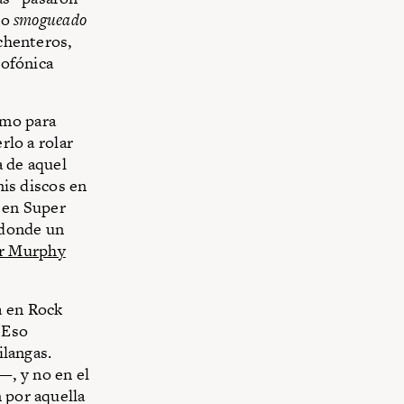
lo
smogueado
ochenteros,
iofónica
smo para
rlo a rolar
a de aquel
mis discos en
 en Super
o donde un
r Murphy
a en Rock
. Eso
ilangas.
—, y no en el
 por aquella