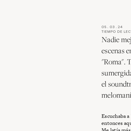
05
.
03
.
24
TIEMPO DE LE
Nadie mej
escenas e
"Roma". T
sumergida 
el soundt
melomaní
Escuchaba a
entonces aqu
Me latía más