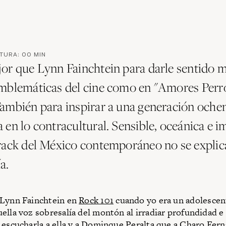
CTURA:
00
MIN
or que Lynn Fainchtein para darle sentido m
mblemáticas del cine como en "Amores Perr
ambién para inspirar a una generación oche
en lo contracultural. Sensible, oceánica e i
rack del México contemporáneo no se explica
a.
 Lynn Fainchtein en
Rock 101
cuando yo era un adolescen
ella voz sobresalía del montón al irradiar profundidad e 
 escucharla a ella y a Dominque Peralta que a Charo Fer