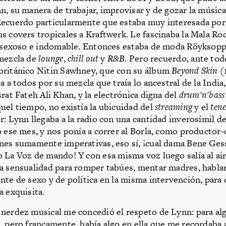
n, su manera de trabajar, improvisar y de gozar la música
ecuerdo particularmente que estaba muy interesada por
s covers tropicales a Kraftwerk. Le fascinaba la Mala Ro
, sexoso e indomable. Entonces estaba de moda Röyksopp 
 mezcla de
lounge
,
chill out
y
R&B
. Pero recuerdo, ante tod
británico Nitin Sawhney, que con su álbum
Beyond Skin
(
za a todos por su mezcla que traía lo ancestral de la Indi
rat Fateh Ali Khan, y la electrónica digna del
drum'n'bass
uel tiempo, no existía la ubicuidad del
streaming
y el
tene
r: Lynn llegaba a la radio con una cantidad inverosímil d
o ese mes, y nos ponía a correr al Borla, como productor-
nes sumamente imperativas, eso sí, ¡cual dama Bene Ges
o La Voz de mando! Y con esa misma voz luego salía al ai
a sensualidad para romper tabúes, mentar madres, habla
nte de sexo y de política en la misma intervención, para
a exquisita.
nerdez musical me concedió el respeto de Lynn: para al
, pero francamente, había algo en ella que me recordaba