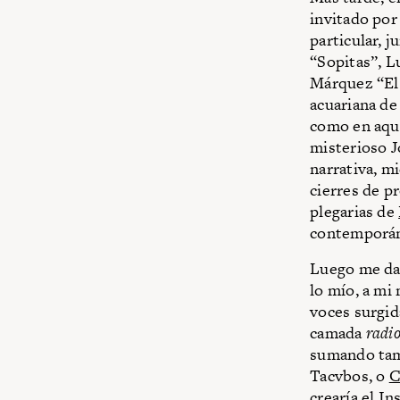
invitado por
particular, j
“Sopitas”, L
Márquez “El 
acuariana de 
como en aque
misterioso J
narrativa, m
cierres de p
plegarias de
contemporán
Luego me da
lo mío, a mi
voces surgid
camada
radio
sumando tamb
Tacvbos, o
C
crearía el I