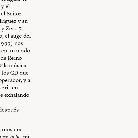
 y el
 el Señor
dríguez y su
y Zero 7,
o, el auge del
1999) nos
a, en un modo
de Reino
r
la música
e los CD que
operador, y a
serit en
re exhalando
r
 después
gunos era
 a mi
bobe
, mi