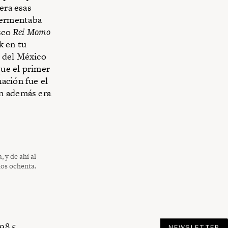
era esas
fermentaba
isco
Rei Momo
k en tu
s del México
ue el primer
ación fue el
en además era
 y de ahí al
los ochenta.
98.5
,
NEWSLETTER