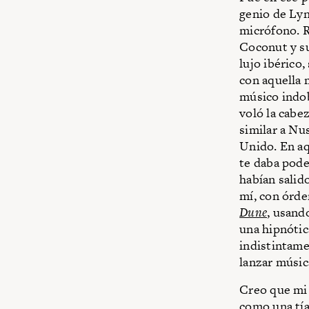
genio de Lyn
micrófono. R
Coconut y su
lujo ibérico
con aquella
músico indo
voló la cabe
similar a Nus
Unido. En aq
te daba pode
habían salid
mí, con órde
Dune
, usand
una hipnótic
indistintame
lanzar músic
Creo que mi 
como una tía