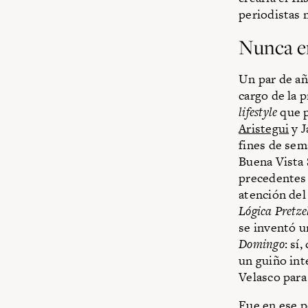
periodistas 
Nunca e
Un par de añ
cargo de la 
lifestyle
que p
Aristegui
y J
fines de sem
Buena Vista 
precedentes 
atención del
Lógica Pretze
se inventó u
Domingo
: sí
un guiño int
Velasco para
Fue en ese p