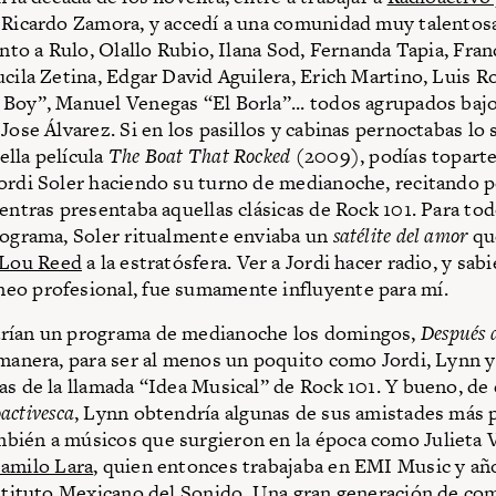
 Ricardo Zamora, y accedí a una comunidad muy talentos
unto a Rulo, Olallo Rubio, Ilana Sod, Fernanda Tapia, Fran
ucila Zetina, Edgar David Aguilera, Erich Martino, Luis R
Boy”, Manuel Venegas “El Borla”... todos agrupados bajo
Jose Álvarez. Si en los pasillos y cabinas pernoctabas lo 
lla película
The Boat That Rocked
(2009), podías toparte
ordi Soler haciendo su turno de medianoche, recitando p
ientras presentaba aquellas clásicas de Rock 101. Para tod
rograma, Soler ritualmente enviaba un
satélite del amor
que
Lou Reed
a la estratósfera. Ver a Jordi hacer radio, y sa
eo profesional, fue sumamente influyente para mí.
rían un programa de medianoche los domingos,
Después 
 manera, para ser al menos un poquito como Jordi, Lynn y
as de la llamada “Idea Musical” de Rock 101. Y bueno, de 
activesca
, Lynn obtendría algunas de sus amistades más 
ién a músicos que surgieron en la época como Julieta V
amilo Lara
, quien entonces trabajaba en EMI Music y a
nstituto Mexicano del Sonido. Una gran generación de co