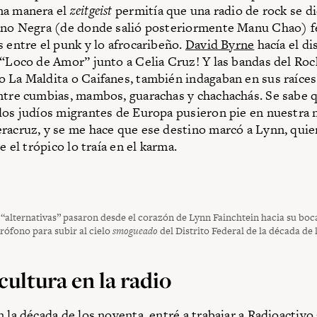
na manera el
zeitgeist
permitía que una radio de rock se di
Mano Negra (de donde salió posteriormente Manu Chao) 
s entre el punk y lo afrocaribeño.
David Byrne
hacía el d
 “Loco de Amor” junto a Celia Cruz! Y las bandas del Roc
 La Maldita o Caifanes, también indagaban en sus raíce
ntre cumbias, mambos, guarachas y chachachás. Se sabe q
los judíos migrantes de Europa pusieron pie en nuestra n
racruz, y se me hace que ese destino marcó a Lynn, qui
ue el trópico lo traía en el karma.
 “alternativas” pasaron desde el corazón de Lynn Fainchtein hacia su boca,
rófono para subir al cielo
smogueado
del Distrito Federal de la década de 
ultura en la radio
n la década de los noventa, entré a trabajar a
Radioactivo 