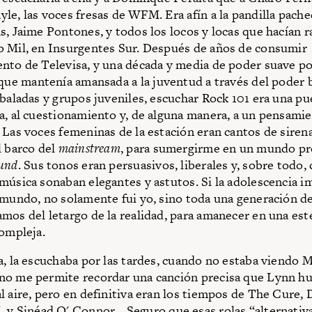
le, las voces fresas de WFM. Era afín a la pandilla pache
s, Jaime Pontones, y todos los locos y locas que hacían 
 Mil, en Insurgentes Sur. Después de años de consumir
nto de Televisa, y una década y media de poder suave po
 que mantenía amansada a la juventud a través del poder 
 baladas y grupos juveniles, escuchar Rock 101 era una pue
a, al cuestionamiento y, de alguna manera, a un pensami
 Las voces femeninas de la estación eran cantos de sire
l barco del
mainstream
, para sumergirme en un mundo pr
und
. Sus tonos eran persuasivos, liberales y, sobre todo,
música sonaban elegantes y astutos. Si la adolescencia i
 mundo, no solamente fui yo, sino toda una generación d
mos del letargo de la realidad, para amanecer en una est
compleja.
a, la escuchaba por las tardes, cuando no estaba viendo M
no me permite recordar una canción precisa que Lynn hu
l aire, pero en definitiva eran los tiempos de The Cure,
. y
Sinéad O' Connor
… Seguro que esas rolas “alternativ