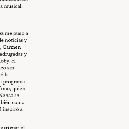
a musical.
rez me puso a
e noticias y
n,
Carmen
madrugadas y
oby, el
co sin
ó la
su programa
fono, quien
Nunca en
ambién como
l inspiró a
estiguar el