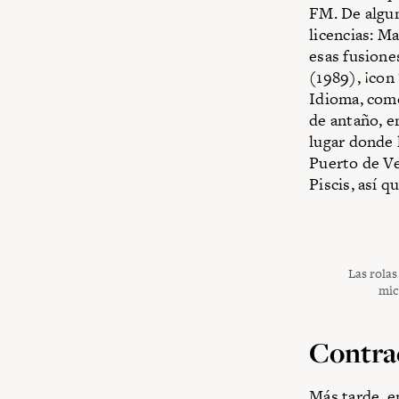
FM. De algu
licencias: 
esas fusione
(1989), ¡con
Idioma, como
de antaño, e
lugar donde 
Puerto de Ve
Piscis, así q
Las rolas
mic
Contrac
Más tarde, e