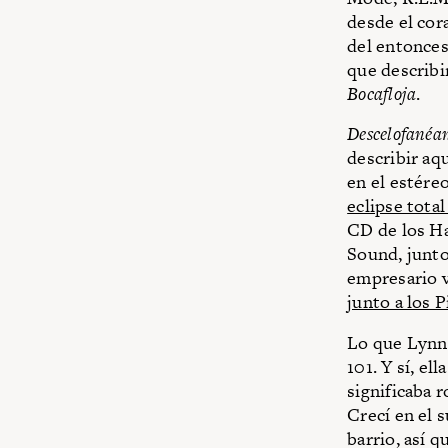
desde el cora
del entonces
que describi
Bocafloja
.
Descelofanéa
describir aqu
en el estéreo
eclipse total
CD de los H
Sound, junto
empresario 
junto a los P
Lo que Lynn 
101. Y sí, ell
significaba r
Crecí en el
barrio, así 