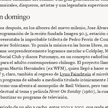
musicales, disqueros, artistas y una legendaria supervisor
n domingo
os después, en los albores del nuevo milenio, Jose Álva
programación de la recién fundada Imagen 90.5, estación d
resentaba la improbable trifecta de Pedro Ferriz de Co
avier Solórzano. Yo ponía la música en las horas libres, 
ana: sorprendentemente logramos mezclar a Coldplay, M
Social Club y discos Putumayo, en un concepto radiofóni
para el adulto contemporáneo chilango. El proyecto llam
 gran Martín Hernández (ex WFM), quien llegó a hacer 
l
y, claro, también al regreso de
Lynn Fainchtein
al micró
n programa de sábado a mediodía titulado irónicamente
, como una afrenta al monopolio de Raúl Velasco, pero t
electual al tema y película
Never On Sunday
(1960), la cua
 bautizar su programa de televisión.
eriodo de un año y cacho, entre 2001 y 2002, que pude at