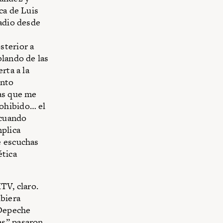
ca de Luis
radio desde
sterior a
blando de las
rta a la
ento
nas que me
ohibido… el
 cuando
mplica
e escuchas
ética
TV, claro.
biera
 Depeche
as” pasaron