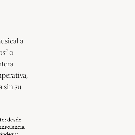
usical a
os" o
ntera
mperativa,
 sin su
te: desde
insolencia.
nández y