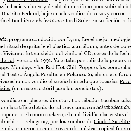
zón hacia su boca, y de ahí al micrófono para subir al cie
 Distrito Federal; bajaron a las radios de casas y carros 
ría el también
rockcientúnico
Jordi Soler
en su ficción rad
ndo
, programa conducido por Lynn, fue el mejor neologi
el ritual de quitarle el plástico a un álbum, antes de pone
. Vivíamos la transición del vinilo al CD, cerca de la fech
 de sol
, verano de 1991. Yo estaba por salir de la prepa y 
appy Mondays y los Red Hot Chili Peppers los compraba
 al Teatro Ángela Peralta, en Polanco. Sí, ahí en ese for
vivaracho nos vendió el sueño húmedo que tocarían
Pete
ixies
(en una era estéril para los conciertos).
vendía eran placeres directos. Los sábados tocaban sals
a era la artífice detrás de tal travesura, con
Salsabadeando
omper con el canon rockero, el cual dividía a las castas ch
 suburbio —Echegaray, por los rumbos de
Ciudad Satélite
que mis primeros encuentros con la música tropical fueron