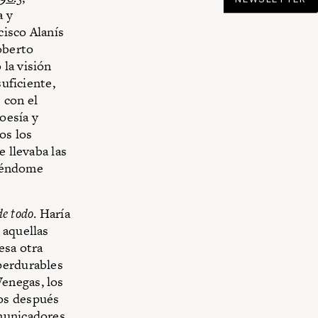
a y
cisco Alanís
oberto
 la visión
suficiente,
 con el
oesía y
os los
 llevaba las
biéndome
de todo
. Haría
 aquellas
esa otra
perdurables
enegas, los
ños después
municadores,