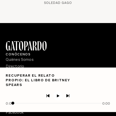
SOLEDAD GAGO
CONÓCENOS
Quiénes Somos
Directorio
RECUPERAR EL RELATO
PÓDCASTS
PROPIO: EL LIBRO DE BRITNEY
Semanario Gatopardo
SPEARS
En Qué Momento
Crecer en Distopía
0:00
0:00
SÍGUENOS
Facebook