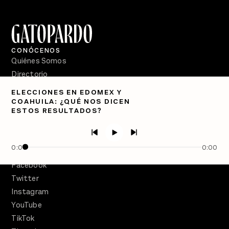
CONÓCENOS
Quiénes Somos
Directorio
ELECCIONES EN EDOMEX Y
PÓDCASTS
COAHUILA: ¿QUÉ NOS DICEN
Semanario Gatopardo
ESTOS RESULTADOS?
En Qué Momento
Crecer en Distopía
0:00
0:00
SÍGUENOS
Facebook
Twitter
Instagram
YouTube
TikTok