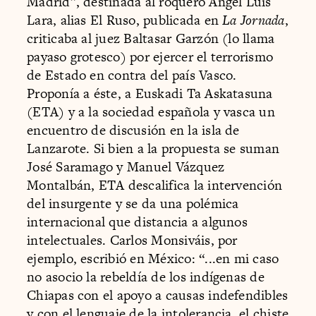
Madrid”, destinada al roquero Ángel Luis
Lara, alias El Ruso, publicada en
La Jornada
,
criticaba al juez Baltasar Garzón (lo llama
payaso grotesco) por ejercer el terrorismo
de Estado en contra del país Vasco.
Proponía a éste, a Euskadi Ta Askatasuna
(ETA) y a la sociedad española y vasca un
encuentro de discusión en la isla de
Lanzarote. Si bien a la propuesta se suman
José Saramago y Manuel Vázquez
Montalbán, ETA descalifica la intervención
del insurgente y se da una polémica
internacional que distancia a algunos
intelectuales. Carlos Monsiváis, por
ejemplo, escribió en México: “...en mi caso
no asocio la rebeldía de los indígenas de
Chiapas con el apoyo a causas indefendibles
y con el lenguaje de la intolerancia, el chiste