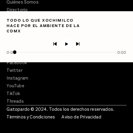
Quiénes Somos
Directorio
TODO LO QUE XOCHIMILCO
PÓDCASTS
HACE POR EL AMBIENTE DE LA
Semanario Gatopardo
CDMX
En Qué Momento
Crecer en Distopía
0:00
0:00
SÍGUENOS
Facebook
Twitter
Instagram
YouTube
TikTok
Threads
Gatopardo © 2024. Todos los derechos reservados.
Términos y Condiciones
Aviso de Privacidad