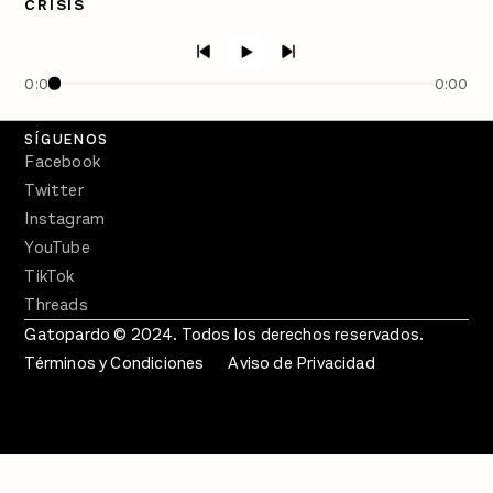
CRISIS
PÓDCASTS
Semanario Gatopardo
En Qué Momento
0:00
0:00
Crecer en Distopía
SÍGUENOS
Facebook
Twitter
Instagram
YouTube
TikTok
Threads
Gatopardo © 2024. Todos los derechos reservados.
Términos y Condiciones
Aviso de Privacidad