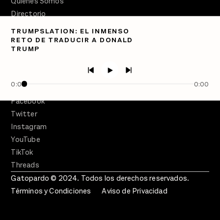
Quiénes Somos
Directorio
TRUMPSLATION: EL INMENSO
PÓDCASTS
RETO DE TRADUCIR A DONALD
Semanario Gatopardo
TRUMP
En Qué Momento
Crecer en Distopía
0:00
0:00
SÍGUENOS
Facebook
Twitter
Instagram
YouTube
TikTok
Threads
Gatopardo © 2024. Todos los derechos reservados.
Términos y Condiciones
Aviso de Privacidad