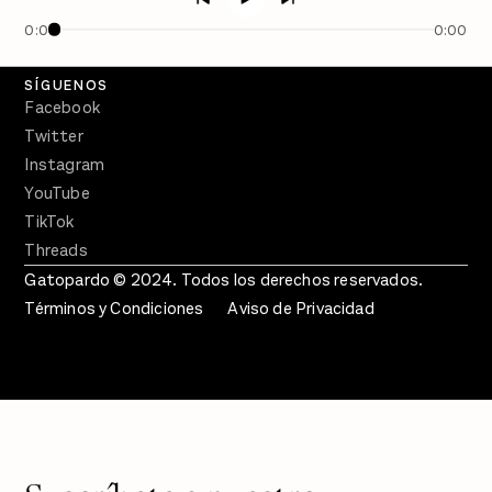
En Qué Momento
0:00
0:00
Crecer en Distopía
SÍGUENOS
Facebook
Twitter
Instagram
YouTube
TikTok
Threads
Gatopardo © 2024. Todos los derechos reservados.
Términos y Condiciones
Aviso de Privacidad