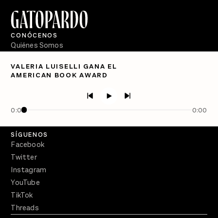
CONÓCENOS
Quiénes Somos
Directorio
VALERIA LUISELLI GANA EL
AMERICAN BOOK AWARD
PÓDCASTS
Semanario Gatopardo
En Qué Momento
0:00
0:00
Crecer en Distopía
SÍGUENOS
Facebook
Twitter
Instagram
YouTube
TikTok
Threads