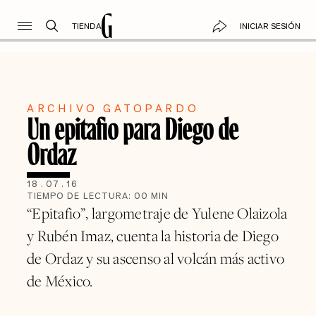
TIENDA
INICIAR SESIÓN
ARCHIVO GATOPARDO
Un epitafio para Diego de
Ordaz
18
.
07
.
16
TIEMPO DE LECTURA:
00
MIN
“Epitafio”, largometraje de Yulene Olaizola
y Rubén Imaz, cuenta la historia de Diego
de Ordaz y su ascenso al volcán más activo
de México.