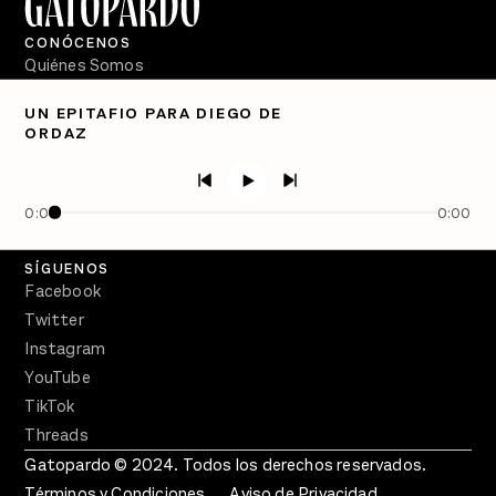
CONÓCENOS
Quiénes Somos
Directorio
UN EPITAFIO PARA DIEGO DE
ORDAZ
PÓDCASTS
Semanario Gatopardo
En Qué Momento
0:00
0:00
Crecer en Distopía
SÍGUENOS
Facebook
Twitter
Instagram
YouTube
TikTok
Threads
Gatopardo © 2024. Todos los derechos reservados.
Términos y Condiciones
Aviso de Privacidad