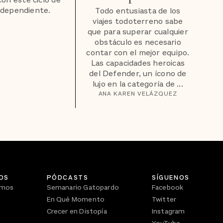
con este ciclo de
ndependiente.
Todo entusiasta de los
viajes todoterreno sabe
que para superar cualquier
obstáculo es necesario
contar con el mejor equipo.
Las capacidades heroicas
del Defender, un ícono de
lujo en la categoría de ...
ANA KAREN VELÁZQUEZ
OS
PÓDCASTS
SÍGUENOS
omos
Semanario Gatopardo
Facebook
En Qué Momento
Twitter
Crecer en Distopía
Instagram