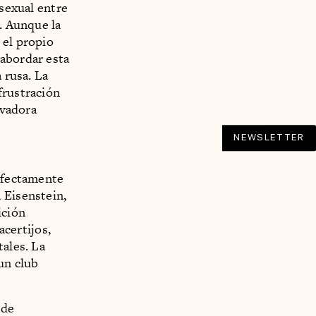
osexual entre
s. Aunque la
 el propio
 abordar esta
 rusa. La
frustración
rvadora
NEWSLETTER
erfectamente
 Eisenstein,
ición
acertijos,
tales. La
un club
 de