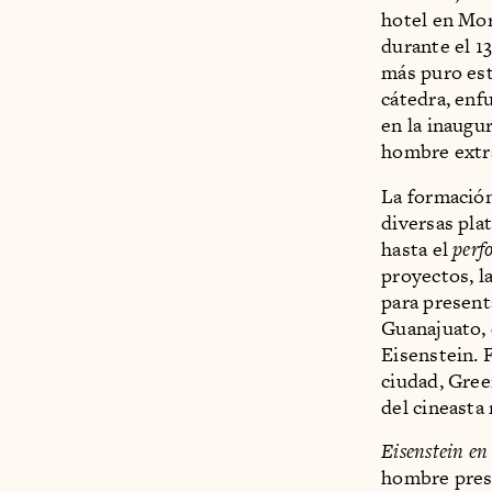
hotel en Mor
durante el 1
más puro est
cátedra, enf
en la inaugu
hombre extra
La formación
diversas pla
hasta el
perf
proyectos, l
para present
Guanajuato, 
Eisenstein. F
ciudad, Gree
del cineasta
Eisenstein e
hombre presa