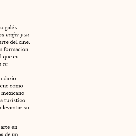
io galés
 su mujer y su
te del cine.
on formación
l que es
n en
endario
tiene como
el mexicano
a turístico
 levantar su
 arte en
as de un