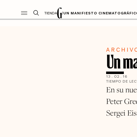
TIENDA
/
UN MANIFIESTO CINEMATOGRÁFIC
ARCHIV
Un ma
13
.
02
.
16
TIEMPO DE LE
En su nue
Peter Gre
Sergei Eis