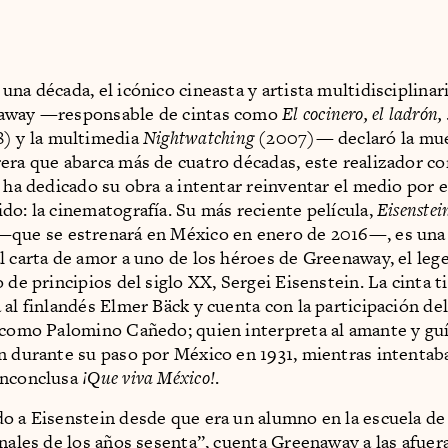
na década, el icónico cineasta y artista multidisciplinar
away —responsable de cintas como
El cocinero, el ladrón,
) y la multimedia
Nightwatching
(2007)— declaró la muer
era que abarca más de cuatro décadas, este realizador c
a ha dedicado su obra a intentar reinventar el medio por e
do: la cinematografía. Su más reciente película,
Eisenstei
que se estrenará en México en enero de 2016—, es una
l carta de amor a uno de los héroes de Greenaway, el leg
o de principios del siglo XX, Sergei Eisenstein. La cinta 
 al finlandés Elmer Bäck y cuenta con la participación d
 como Palomino Cañedo; quien interpreta al amante y guí
n durante su paso por México en 1931, mientras intentaba
inconclusa
¡Que viva México!
.
o a Eisenstein desde que era un alumno en la escuela de
inales de los años sesenta”, cuenta Greenaway a las afuer