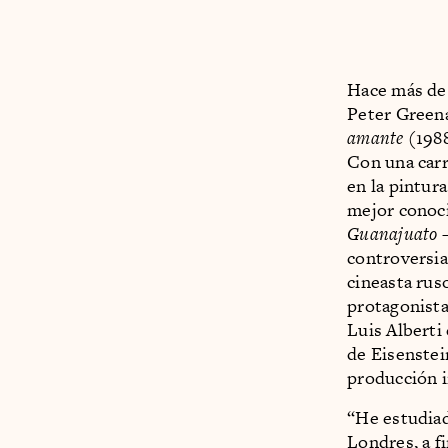
Hace más de u
Peter Green
amante
(1988
Con una carr
en la pintur
mejor conoci
Guanajuato
—
controversia
cineasta rus
protagonista
Luis Alberti
de Eisenstei
producción 
“He estudiad
Londres, a f