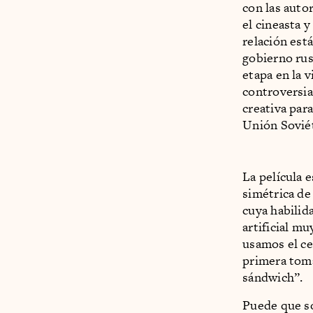
con las auto
el cineasta 
relación est
gobierno rus
etapa en la v
controversia
creativa para
Unión Soviét
La película 
simétrica de
cuya habilid
artificial mu
usamos el ce
primera toma
sándwich”.
Puede que so