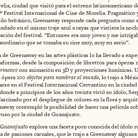
elia, ciudad que visitó para el estreno latinoamericano de
3º Festival Internacional de Cine de Morelia. Pragmático y
ilo británico, Greenaway responde cada pregunta como s
undado en el mismo traje azul a rayas que vistiera la noch
ración del festival. “Entonces era muy joven y me intriga
ordinario que se tomaba su cine muy, muy en serio”.
 de Greenaway en las artes plásticas lo ha llevado a exp
taformas, desde la composición de librettos para óperas 
ormance
con animación en 3D y proyecciones lumínicas. 
a ópera
100 objetos para nombrar al mundo
, lo trajo a Méx
arse en el Festival Internacional Cervantino en la ciudad
donde a principios de los años treinta vivió su ídolo, Ser
ascinado por el despliegue de colores en la flora y arquit
naway contempló la posibilidad de hacer una película sob
 ruso por la ciudad de Guanajuato.
n Guanajuato
explora una faceta poco conocida del ídolo ru
 de pasiones carnales, que le trajo a Greenaway algunos