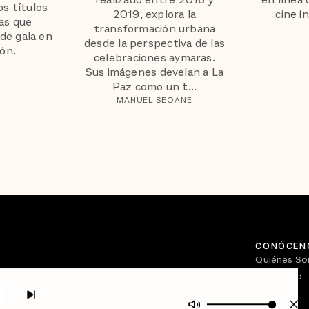
realizado entre 2016 y
en línea 
os títulos
2019, explora la
cine i
las que
transformación urbana
de gala en
desde la perspectiva de las
ión.
celebraciones aymaras.
Sus imágenes develan a La
Paz como un t...
MANUEL SEOANE
CONÓCEN
Quiénes S
Directorio