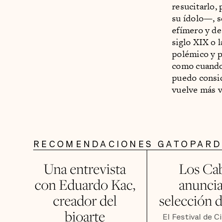
resucitarlo,
su ídolo—, s
efímero y de
siglo XIX o l
polémico y p
como cuando 
puedo consid
vuelve más v
RECOMENDACIONES GATOPAR
Una entrevista
Los Ca
con Eduardo Kac,
anuncia
creador del
selección d
bioarte
El Festival de C