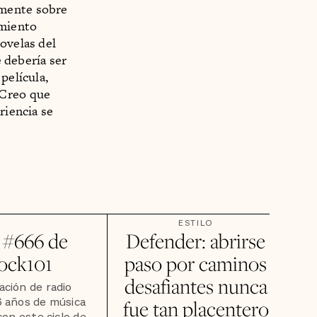
lmente sobre
imiento
ovelas del
e debería ser
película,
 Creo que
riencia se
ESTILO
 #666 de
Defender: abrirse
ock101
paso por caminos
desafiantes nunca
ación de radio
6 años de música
fue tan placentero