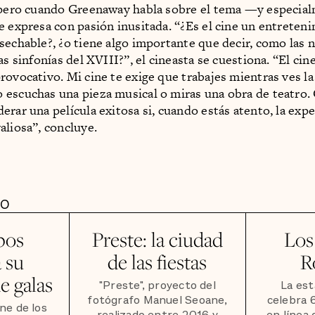
 pero cuando Greenaway habla sobre el tema —y especia
e expresa con pasión inusitada. “¿Es el cine un entreten
sechable?, ¿o tiene algo importante que decir, como las n
as sinfonías del XVIII?”, el cineasta se cuestiona. “El cin
rovocativo. Mi cine te exige que trabajes mientras ves la 
escuchas una pieza musical o miras una obra de teatro.
erar una película exitosa si, cuando estás atento, la expe
aliosa”, concluye.
DO
bos
Preste: la ciudad
Los
 su
de las fiestas
R
e galas
"Preste", proyecto del
La est
fotógrafo Manuel Seoane,
celebra 
ine de los