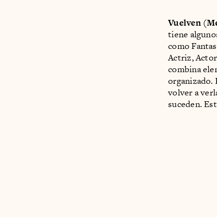
Vuelven (Mé
tiene alguno
como Fantast
Actriz, Actor
combina elem
organizado. 
volver a ver
suceden. Est