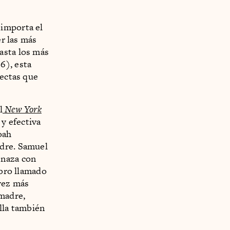
 importa el
er las más
asta los más
6), esta
lectas que
l
New York
 y efectiva
oah
adre. Samuel
enaza con
ibro llamado
 vez más
 madre,
lla también