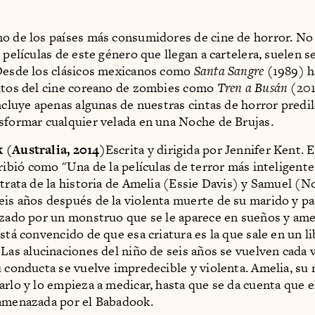
o de los países más consumidores de cine de horror. No
 películas de este género que llegan a cartelera, suelen s
Desde los clásicos mexicanos como
Santa Sangre
(1989) h
itos del cine coreano de zombies como
Tren a Busán
(201
incluye apenas algunas de nuestras cintas de horror predi
sformar cualquier velada en una Noche de Brujas.
 (Australia, 2014)
Escrita y dirigida por Jennifer Kent. E
ribió como "Una de la películas de terror más inteligente
 trata de la historia de Amelia (Essie Davis) y Samuel (N
is años después de la violenta muerte de su marido y p
izado por un monstruo que se le aparece en sueños y am
está convencido de que esa criatura es la que sale en un l
. Las alucinaciones del niño de seis años se vuelven cada
u conducta se vuelve impredecible y violenta. Amelia, su
arlo y lo empieza a medicar, hasta que se da cuenta que e
amenazada por el Babadook.