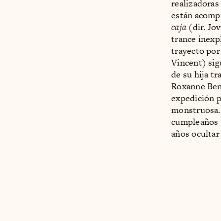
realizadoras
están acomp
caja
(dir. Jo
trance inexp
trayecto por
Vincent) sig
de su hija t
Roxanne Benj
expedición p
monstruosa
cumpleaños 1
años ocultar 