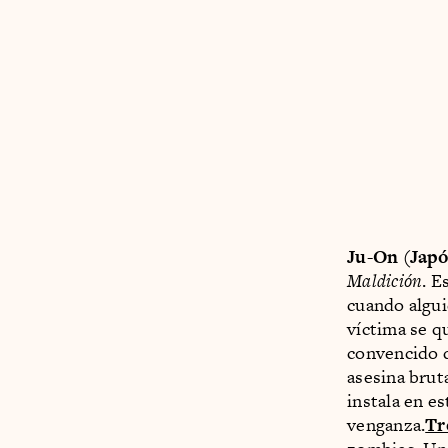
Ju-On (Japó
Maldición
. E
cuando algui
víctima se q
convencido q
asesina brut
instala en e
venganza.
Tr