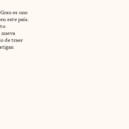
 Grau es uno
en este país.
rto
a nueva
o de traer
estigan