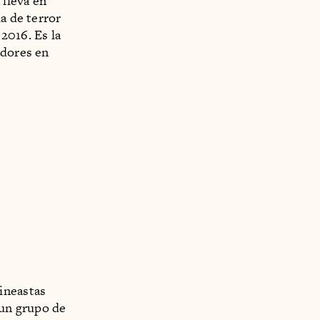
 lleva en
a de terror
2016. Es la
adores en
cineastas
 un grupo de