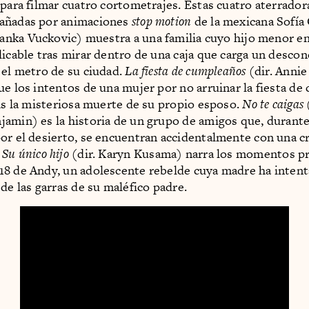
 para filmar cuatro cortometrajes. Estas cuatro aterrador
añadas por animaciones
stop motion
de la mexicana Sofía 
vanka Vuckovic) muestra a una familia cuyo hijo menor e
licable tras mirar dentro de una caja que carga un desco
 el metro de su ciudad.
La fiesta de cumpleaños
(dir. Annie
ue los intentos de una mujer por no arruinar la fiesta d
ras la misteriosa muerte de su propio esposo.
No te caigas
amin) es la historia de un grupo de amigos que, durant
or el desierto, se encuentran accidentalmente con una cr
.
Su único hijo
(dir. Karyn Kusama) narra los momentos pr
8 de Andy, un adolescente rebelde cuya madre ha inten
de las garras de su maléfico padre.