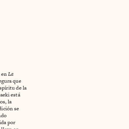
ó en
La
segura que
píritu de la
aeki está
os, la
dición se
ndo
ida por