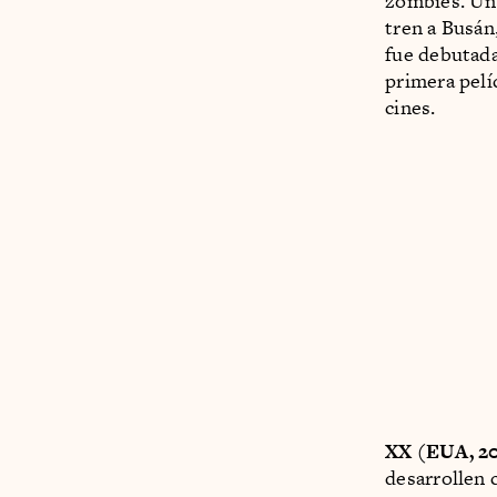
zombies. Un 
tren a Busán
fue debutada
primera pelí
cines.
XX (EUA, 2
desarrollen 