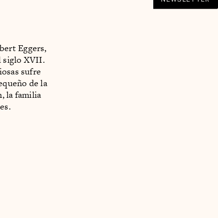
bert Eggers,
 siglo XVII.
iosas sufre
pequeño de la
 la familia
es.