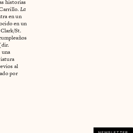
as historias
Carrillo.
La
ntra en un
nocido en un
 Clark/St.
e cumpleaños
(dir.
e una
iatura
evios al
tado por
NEWSLETTER