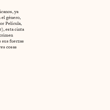
icanos, ya
 el género,
r Película,
s
), esta cinta
 crimen
s sus fuerzas
res cosas