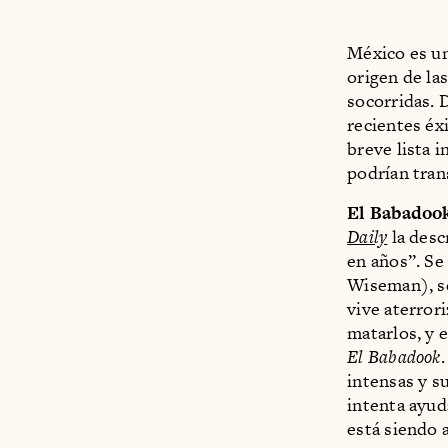
México es un
origen de las
socorridas. 
recientes éx
breve lista 
podrían tran
El Babadook
Daily
la desc
en años”. Se
Wiseman), se
vive aterror
matarlos, y 
El Babadook
intensas y s
intenta ayud
está siendo 