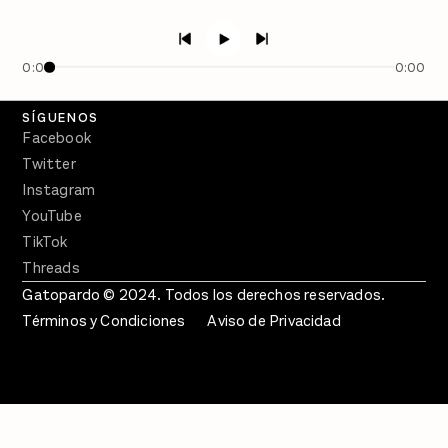
PÓDCASTS
Semanario Gatopardo
En Qué Momento
0:00
0:00
Crecer en Distopía
SÍGUENOS
Facebook
Twitter
Instagram
YouTube
TikTok
Threads
Gatopardo © 2024. Todos los derechos reservados.
Términos y Condiciones
Aviso de Privacidad