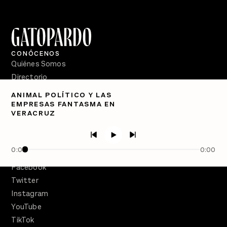
CONÓCENOS
Quiénes Somos
Directorio
ANIMAL POLÍTICO Y LAS
PÓDCASTS
EMPRESAS FANTASMA EN
Semanario Gatopardo
VERACRUZ
En Qué Momento
Crecer en Distopía
0:00
0:00
SÍGUENOS
Facebook
Twitter
Instagram
YouTube
TikTok