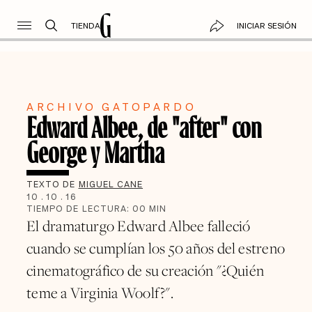
TIENDA
INICIAR SESIÓN
ARCHIVO GATOPARDO
Edward Albee, de "after" con
George y Martha
TEXTO DE
MIGUEL CANE
10
.
10
.
16
TIEMPO DE LECTURA:
00
MIN
El dramaturgo Edward Albee falleció
cuando se cumplían los 50 años del estreno
cinematográfico de su creación "¿Quién
teme a Virginia Woolf?".