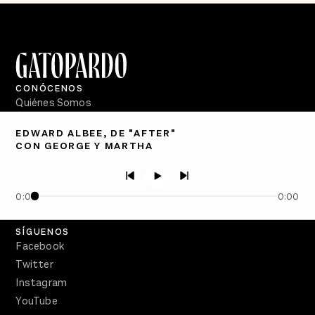
CONÓCENOS
Quiénes Somos
Directorio
EDWARD ALBEE, DE "AFTER"
CON GEORGE Y MARTHA
PÓDCASTS
Semanario Gatopardo
En Qué Momento
0:00
0:00
Crecer en Distopía
SÍGUENOS
Facebook
Twitter
Instagram
YouTube