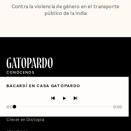
Contra la violencia de género en el transporte
público de la India
CONÓCENOS
Quiénes Somos
BACARDÍ EN CASA GATOPARDO
Directorio
PÓDCASTS
Semanario Gatopardo
0:00
0:00
En Qué Momento
Crecer en Distopía