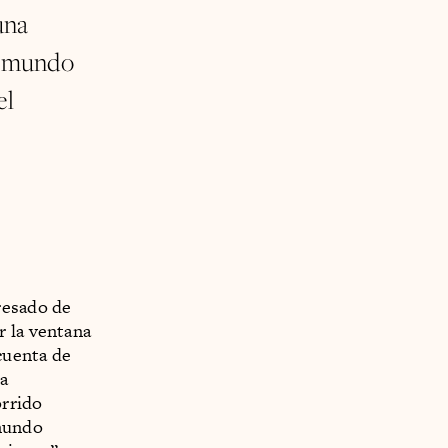
una
el mundo
el
resado de
r la ventana
 cuenta de
na
orrido
 mundo