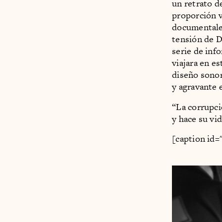
un retrato d
proporción vi
documentales
tensión de D
serie de inf
viajara en es
diseño sonor
y agravante 
“La corrupci
y hace su vid
[caption id=