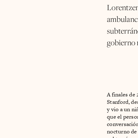
Lorentzen,
ambulanci
subterráne
gobierno 
A finales de
Stanford, de
y vio a un n
que el perso
conversación
nocturno de 