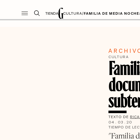
TIENDA
CULTURA
/
FAMILIA DE MEDIA NOCH
ARCHIV
CULTURA
Famil
docum
subte
TEXTO DE
RIC
04
.
03
.
20
TIEMPO DE LE
"Familia 