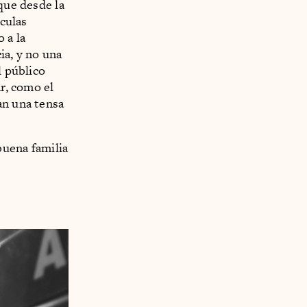
que desde la
ículas
 a la
ia, y no una
l público
ar, como el
an una tensa
buena familia