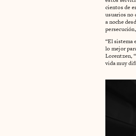
cientos de e
usuarios no 
a noche desde
persecución,
“El sistema 
lo mejor para
Lorentzen, “
vida muy difí