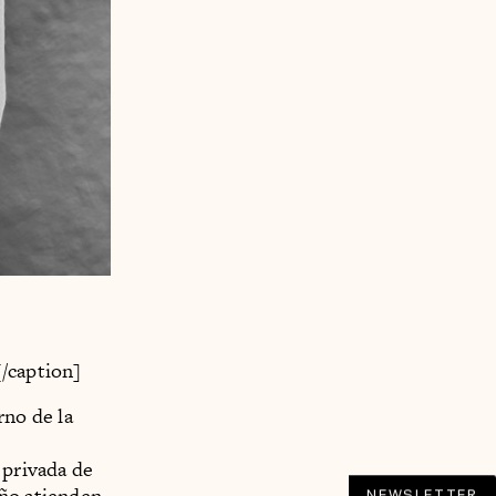
[/caption]
rno de la
 privada de
año atienden
NEWSLETTER