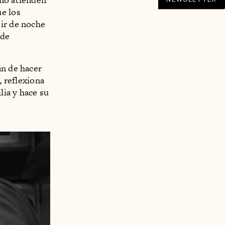
ue los
 ir de noche
de
an de hacer
, reflexiona
lia y hace su