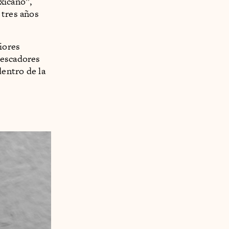
xicano”,
 tres años
iores
pescadores
entro de la