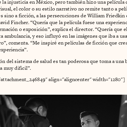
e la injusticia en México, pero también hizo una película 
sual, el color o su estilo narrativo no remite tanto a pel
 sino a ficción, a las persecuciones de William Friedkin o
avid Fincher. “Quería que la película fuese una experienc
ormación o exposición”, explica el director. “Quería que e
ta ambulancia, y eso influyó en las imágenes que iba a us
o”, comenta. “Me inspiré en películas de ficción que cre
experiencia”.
ón del sistema de salud es tan poderosa que toma a una 
a muy dificil”.
"attachment_246849" align="aligncenter" width="1280"]