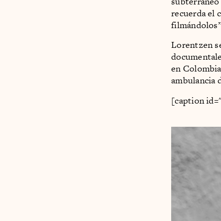
subterráneo 
recuerda el 
filmándolos”
Lorentzen se
documental
en Colombia,
ambulancia d
[caption id=