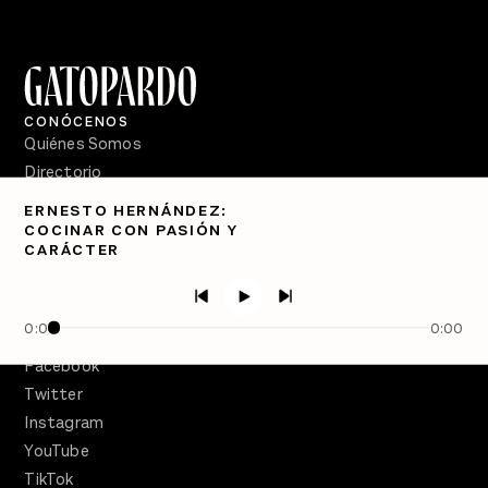
CONÓCENOS
Quiénes Somos
Directorio
ERNESTO HERNÁNDEZ:
PÓDCASTS
COCINAR CON PASIÓN Y
Semanario Gatopardo
CARÁCTER
En Qué Momento
Crecer en Distopía
0:00
0:00
SÍGUENOS
Facebook
Twitter
Instagram
YouTube
TikTok