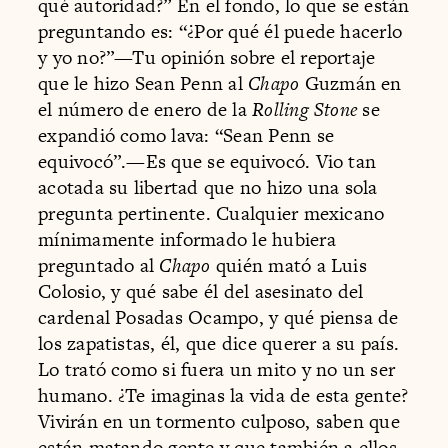
qué autoridad?” En el fondo, lo que se están
preguntando es: “¿Por qué él puede hacerlo
y yo no?”—Tu opinión sobre el reportaje
que le hizo Sean Penn al
Chapo
Guzmán en
el número de enero de la
Rolling Stone
se
expandió como lava: “Sean Penn se
equivocó”.—Es que se equivocó. Vio tan
acotada su libertad que no hizo una sola
pregunta pertinente. Cualquier mexicano
mínimamente informado le hubiera
preguntado al
Chapo
quién mató a Luis
Colosio, y qué sabe él del asesinato del
cardenal Posadas Ocampo, y qué piensa de
los zapatistas, él, que dice querer a su país.
Lo trató como si fuera un mito y no un ser
humano. ¿Te imaginas la vida de esta gente?
Vivirán en un tormento culposo, saben que
están matando gente y que también a ellos