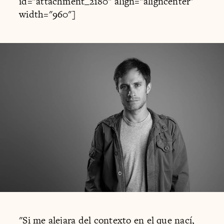
id="attachment_2180" align="aligncenter"
width="960"]
"Si me alejara del contexto en el que nací,