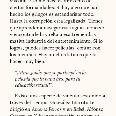
vivo allí. Eso me hace estar exento de
ciertas formalidades. Si hay algo que han
hecho los gringos es estandarizar todo.
Hasta la corrupción está legalizada. Tienes
que aprender a navegar esas aguas, conocer
y encontrarle la vuelta a esa tremenda y
masiva industria del entretenimiento. Si lo
logras, puedes hacer películas, contar con
los recursos. Hay muchos latinos que lo
hacen muy bien.
“¡Mira, Jonás, que yo participé en la
película que tu papá hizo para tu
educación sexual!”.
—Existe una especie de vínculo sostenido a
través del tiempo. González Iñárritu te
dirigió en
Amores Perros
y en
Babel
, Alfonso
Cuarón en
Y tu mamá también,
y ahora su