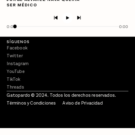
SER MÉDICO
PÓDCASTS
Semanario Gatopardo
En Qué Momento
0:00
0:00
Crecer en Distopía
SÍGUENOS
Facebook
Twitter
Instagram
YouTube
TikTok
Threads
Gatopardo © 2024. Todos los derechos reservados.
Términos y Condiciones
Aviso de Privacidad