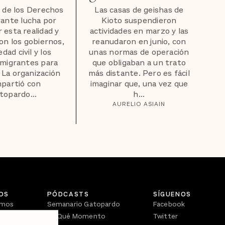
 de los Derechos
Las casas de geishas de
rante lucha por
Kioto suspendieron
ar esta realidad y
actividades en marzo y las
con los gobiernos,
reanudaron en junio, con
edad civil y los
unas normas de operación
migrantes para
que obligaban a un trato
. La organización
más distante. Pero es fácil
partió con
imaginar que, una vez que
topardo...
h...
AURELIO ASIAIN
OS
PÓDCASTS
SÍGUENOS
omos
Semanario Gatopardo
Facebook
En Qué Momento
Twitter