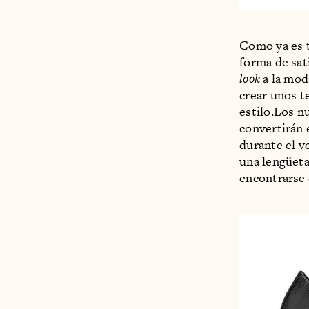
Como ya es t
forma de sat
look
a la mod
crear unos t
estilo.Los
convertirán 
durante el v
una lengüeta
encontrarse 