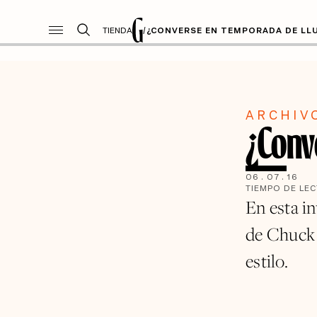
TIENDA
/
¿CONVERSE EN TEMPORADA DE LL
ARCHIV
¿Conv
06
.
07
.
16
TIEMPO DE LE
En esta i
de Chuck 
estilo.