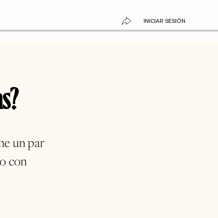
INICIAR SESIÓN
as?
ne un par
co con