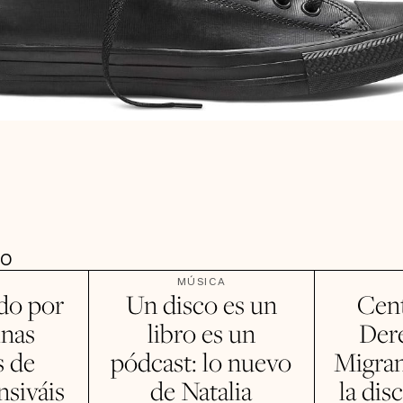
DO
MÚSICA
do por
Un disco es un
Cent
inas
libro es un
Der
s de
pódcast: lo nuevo
Migran
siváis
de Natalia
la dis