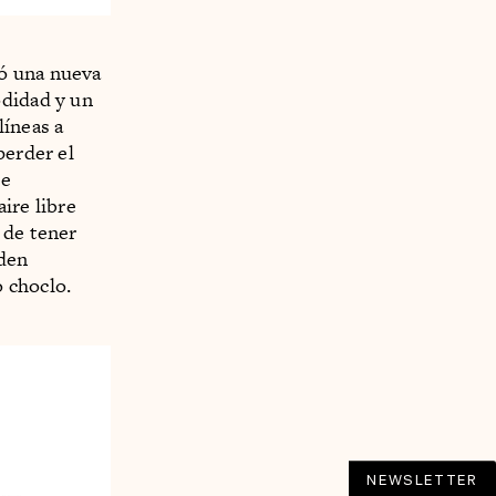
ró una nueva
odidad y un
líneas a
perder el
se
ire libre
 de tener
eden
 choclo.
NEWSLETTER