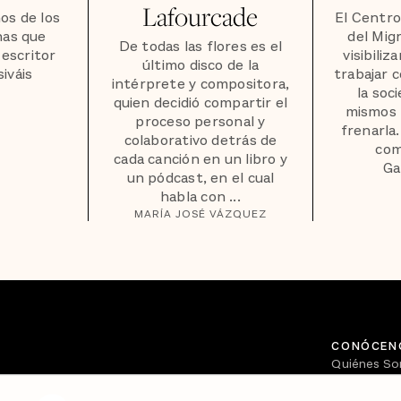
Lafourcade
os de los
El Centro
nas que
del Mig
De todas las flores es el
 escritor
visibiliz
último disco de la
iváis
trabajar 
intérprete y compositora,
la soci
quien decidió compartir el
mismos 
proceso personal y
frenarla
colaborativo detrás de
com
cada canción en un libro y
Ga
un pódcast, en el cual
habla con ...
MARÍA JOSÉ VÁZQUEZ
CONÓCEN
Quiénes S
Directorio