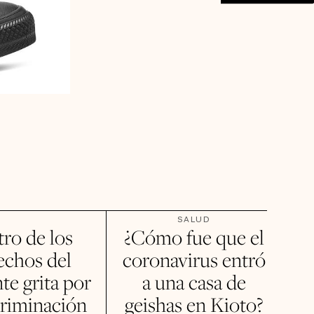
SALUD
ro de los
¿Cómo fue que el
echos del
coronavirus entró
te grita por
a una casa de
criminación
geishas en Kioto?