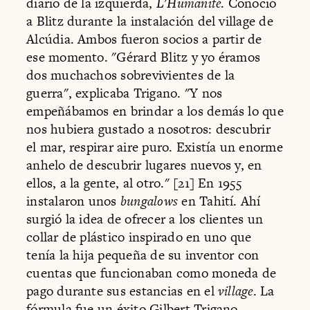
diario de la izquierda,
L'Humanité
. Conoció
a Blitz durante la instalación del village de
Alcúdia. Ambos fueron socios a partir de
ese momento. "Gérard Blitz y yo éramos
dos muchachos sobrevivientes de la
guerra", explicaba Trigano. "Y nos
empeñábamos en brindar a los demás lo que
nos hubiera gustado a nosotros: descubrir
el mar, respirar aire puro. Existía un enorme
anhelo de descubrir lugares nuevos y, en
ellos, a la gente, al otro." [21] En 1955
instalaron unos
bungalows
en Tahití. Ahí
surgió la idea de ofrecer a los clientes un
collar de plástico inspirado en uno que
tenía la hija pequeña de su inventor con
cuentas que funcionaban como moneda de
pago durante sus estancias en el
village
. La
fórmula fue un éxito.Gilbert Trigano