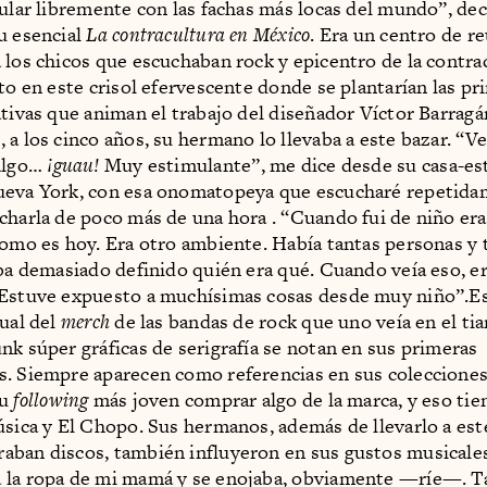
cular libremente con las fachas más locas del mundo”, dec
u esencial
La contracultura en México
. Era un centro de r
 los chicos que escuchaban rock y epicentro de la contrac
sto en este crisol efervescente donde se plantarían las pr
ativas que animan el trabajo del diseñador Víctor Barrag
 a los cinco años, su hermano lo llevaba a este bazar. “V
 algo…
¡guau!
Muy estimulante”, me dice desde su casa-es
ueva York, con esa onomatopeya que escucharé repetid
charla de poco más de una hora . “Cuando fui de niño er
como es hoy. Era otro ambiente. Había tantas personas y 
aba demasiado definido quién era qué. Cuando veía eso, er
Estuve expuesto a muchísimas cosas desde muy niño”.Es
sual del
merch
de las bandas de rock que uno veía en el tia
nk súper gráficas de serigrafía se notan en sus primeras
. Siempre aparecen como referencias en sus colecciones
su
following
más joven comprar algo de la marca, y eso tie
úsica y El Chopo. Sus hermanos, además de llevarlo a este
ban discos, también influyeron en sus gustos musicales 
 la ropa de mi mamá y se enojaba, obviamente —ríe—. T