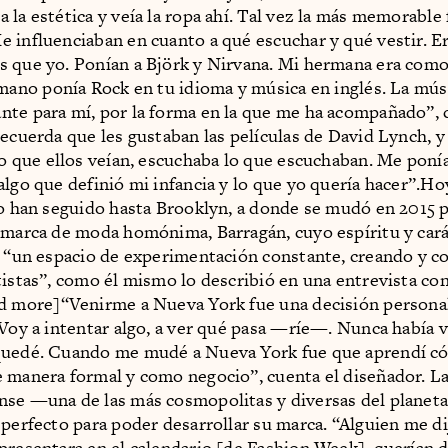
 la estética y veía la ropa ahí. Tal vez la más memorable 
 influenciaban en cuanto a qué escuchar y qué vestir. Er
s que yo. Ponían a Björk y Nirvana. Mi hermana era com
ano ponía Rock en tu idioma y música en inglés. La mús
te para mí, por la forma en la que me ha acompañado”, 
recuerda que les gustaban las películas de David Lynch, y
lo que ellos veían, escuchaba lo que escuchaban. Me ponía
algo que definió mi infancia y lo que yo quería hacer”.Ho
lo han seguido hasta Brooklyn, a donde se mudó en 2015 
 marca de moda homónima, Barragán, cuyo espíritu y car
s “un espacio de experimentación constante, creando y c
tistas”, como él mismo lo describió en una entrevista co
ad more]“Venirme a Nueva York fue una decisión personal
 Voy a intentar algo, a ver qué pasa —ríe—. Nunca había 
quedé. Cuando me mudé a Nueva York fue que aprendí có
 manera formal y como negocio”, cuenta el diseñador. L
se —una de las más cosmopolitas y diversas del planet
 perfecto para poder desarrollar su marca. “Alguien me d
presentara en el calendario [de Fashion Week], querían 