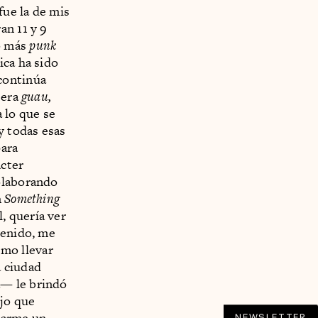
fue la de mis
an 11 y 9
o más
punk
ica ha sido
continúa
 era
guau,
 lo que se
y todas esas
para
ácter
olaborando
n
Something
, quería ver
venido, me
mo llevar
a ciudad
a— le brindó
ijo que
darme un
NEWSLETTER