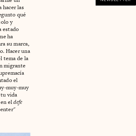
 hacer las
regunto qué
solo y
a estado
 me ha
ara su marca,
co. Hacer una
el tema de la
 un migrante
supremacía
tado el
 muy-muy-muy
 tu vida
 en el
defe
center"