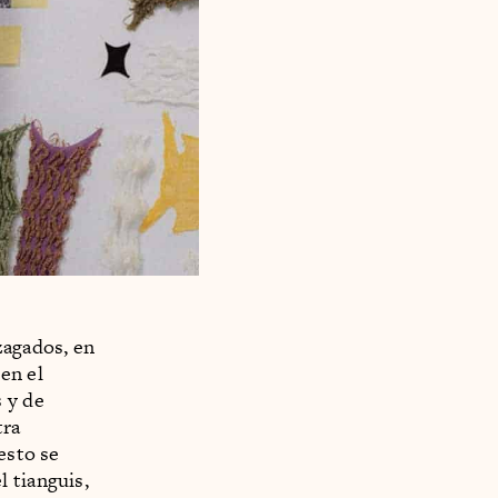
zagados, en
 en el
 y de
tra
esto se
 tianguis,