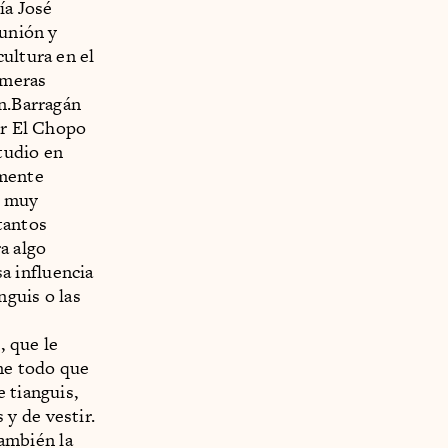
ía José
eunión y
ultura en el
imeras
án.Barragán
er El Chopo
tudio en
amente
a muy
tantos
a algo
a influencia
nguis o las
, que le
ne todo que
 tianguis,
y de vestir.
ambién la