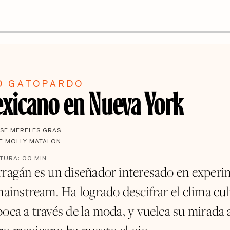
O GATOPARDO
xicano en Nueva York
SE MERELES GRAS
DE
MOLLY MATALON
CTURA:
00
MIN
rragán es un diseñador interesado en experi
mainstream. Ha logrado descifrar el clima cul
poca a través de la moda, y vuelca su mirada