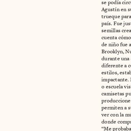
se podía cir
Agustín en s
trueque para
país. Fue ju
semillas cre
cuenta cómo,
de niño fue
Brooklyn, N
durante una 
diferente a 
estilos, est
impactante. 
o escuela vi
camisetas pu
producciones
permiten a 
ver con la m
donde compra
“Me probaba