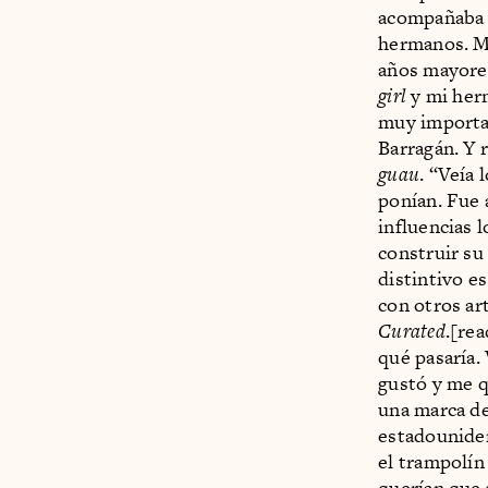
acompañaba a
hermanos. Me
años mayore
girl
y mi herm
muy importan
Barragán. Y 
guau
. “Veía 
ponían. Fue 
influencias 
construir su
distintivo e
con otros ar
Curated
.[re
qué pasaría.
gustó y me 
una marca de
estadouniden
el trampolín
querían que 