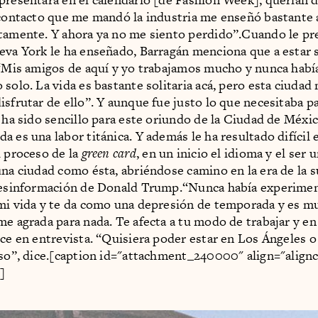
 contacto que me mandó la industria me enseñó bastante a
tamente. Y ahora ya no me siento perdido”.Cuando le p
eva York le ha enseñado, Barragán menciona que a estar 
 “Mis amigos de aquí y yo trabajamos mucho y nunca habí
 solo. La vida es bastante solitaria acá, pero esta ciudad
isfrutar de ello”. Y aunque fue justo lo que necesitaba p
o ha sido sencillo para este oriundo de la Ciudad de Méxi
 es una labor titánica. Y además le ha resultado difícil 
l proceso de la
green card
, en un inicio el idioma y el ser
una ciudad como ésta, abriéndose camino en la era de la 
 desinformación de Donald Trump.“Nunca había experimen
 mi vida y te da como una depresión de temporada y es
me agrada para nada. Te afecta a tu modo de trabajar y en
ice en entrevista. “Quisiera poder estar en Los Ángeles o
eso”, dice.[caption id="attachment_240000" align="align
]