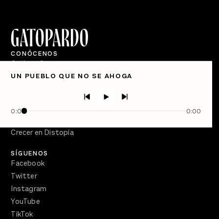
CONÓCENOS
Quiénes Somos
UN PUEBLO QUE NO SE AHOGA
Directorio
PÓDCASTS
Semanario Gatopardo
0:00
0:00
En Qué Momento
Crecer en Distopía
SÍGUENOS
Facebook
Twitter
Instagram
YouTube
TikTok