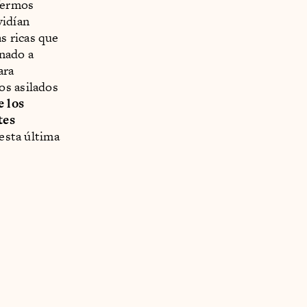
nfermos
vidían
s ricas que
inado a
ara
los asilados
e los
tes
 esta última