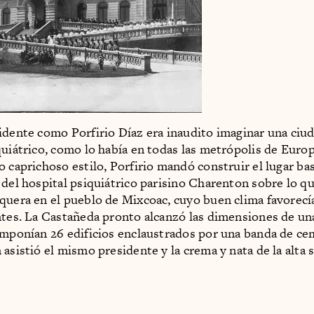
idente como Porfirio Díaz era inaudito imaginar una ciud
quiátrico, como lo había en todas las metrópolis de Euro
o caprichoso estilo, Porfirio mandó construir el lugar ba
 del hospital psiquiátrico parisino Charenton sobre lo q
quera en el pueblo de Mixcoac, cuyo buen clima favorecía
ntes. La Castañeda pronto alcanzó las dimensiones de u
omponían 26 edificios enclaustrados por una banda de ce
 asistió el mismo presidente y la crema y nata de la alta 