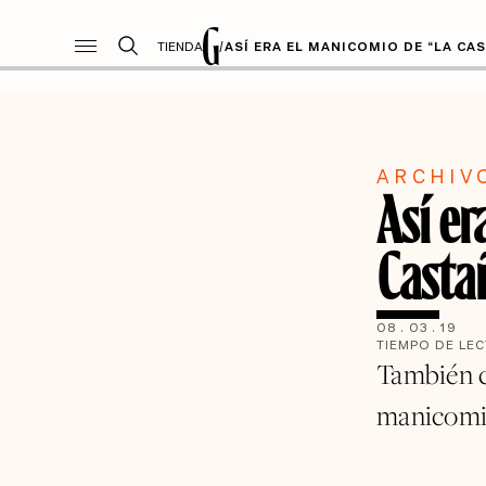
TIENDA
/
ASÍ ERA EL MANICOMIO DE “LA CA
ARCHIV
Así e
Casta
08
.
03
.
19
TIEMPO DE LE
También c
manicomio