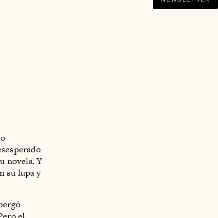
to
desesperado
su novela. Y
n su lupa y
lbergó
Pero el