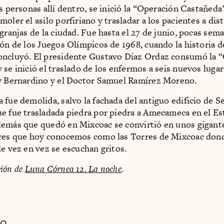
as personas allí dentro, se inició la “Operación Castañeda
oler el asilo porfiriano y trasladar a los pacientes a dis
 granjas de la ciudad. Fue hasta el 27 de junio, pocas sem
ión de los Juegos Olímpicos de 1968, cuando la historia d
oncluyó. El presidente Gustavo Díaz Ordaz consumó la 
 se inició el traslado de los enfermos a seis nuevos luga
y Bernardino y el Doctor Samuel Ramírez Moreno.
 fue demolida, salvo la fachada del antiguo edificio de S
e fue trasladada piedra por piedra a Amecameca en el Es
demás que quedó en Mixcoac se convirtió en unos gigant
ares que hoy conocemos como las Torres de Mixcoac dond
de vez en vez se escuchan gritos.
ión de
Luna Córnea 12. La noche
.
DO