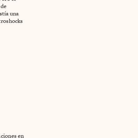
 de
stía una
ctroshocks
iciones en