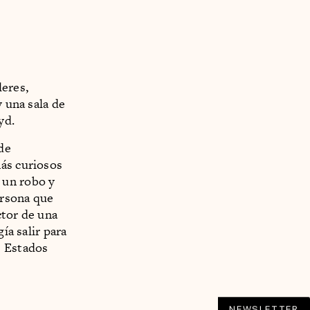
leres,
y una sala de
yd.
de
más curiosos
 un robo y
ersona que
ctor de una
ía salir para
s Estados
NEWSLETTER