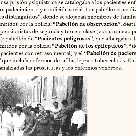
nsa prisión psiquiátrica se catalogaba a los pacientes e
o, padecimiento y condición social. Los pabellones se di
es distinguidos”
, donde se alojaban miembros de familia
mitidos por la policía;
“Pabellón de observación”
, dest
 pensionistas de segunda y tercera clase (con un anexo p
); pabellón de
“Pacientes peligrosos”
, que albergaba a 
mitidos por la policía;
“Pabellón de los epilépticos”
;
“d
pacientes con retraso mental) y el
“Pabellón de pacien
”
que incluía enfermos de sífilis, lepra o tuberculosis. En
canalizadas las prostitutas y los enfermos venéreos.