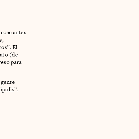
xcoac antes
s,
os”. El
ato (de
reso para
 gente
ópolis”.