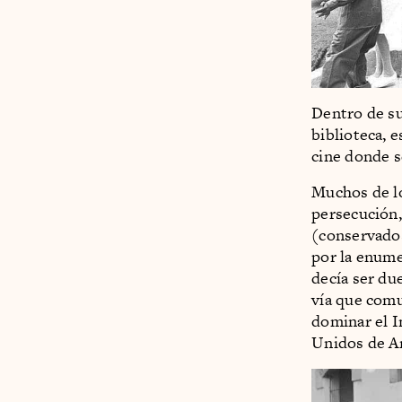
Dentro de su
biblioteca, e
cine donde s
Muchos de lo
persecución,
(conservados
por la enume
decía ser du
vía que comun
dominar el I
Unidos de A