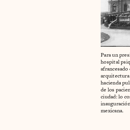
Para un pres
hospital psi
afrancesado 
arquitectura
hacienda pul
de los pacie
ciudad: lo c
inauguración
mexicana.