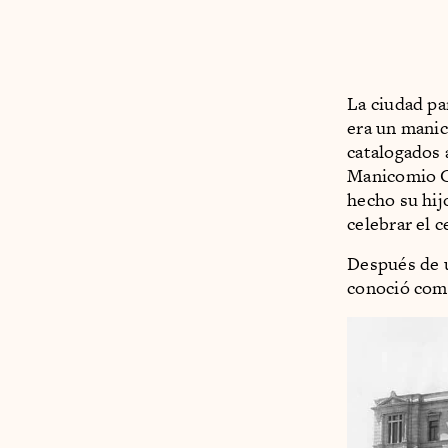
La ciudad pa
era un manic
catalogados 
Manicomio Ge
hecho su hij
celebrar el 
Después de u
conoció como