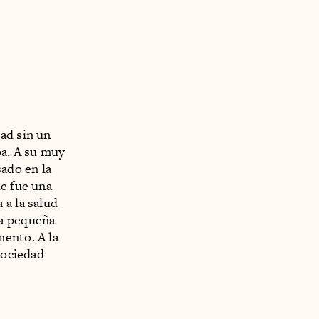
ad sin un
pa. A su muy
sado en la
ue fue una
 a la salud
na pequeña
mento. A la
sociedad