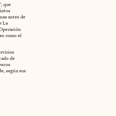
”, que
tintos
anas antes de
e La
“Operación
res como el
ervicios
tado de
escos
e, según sus