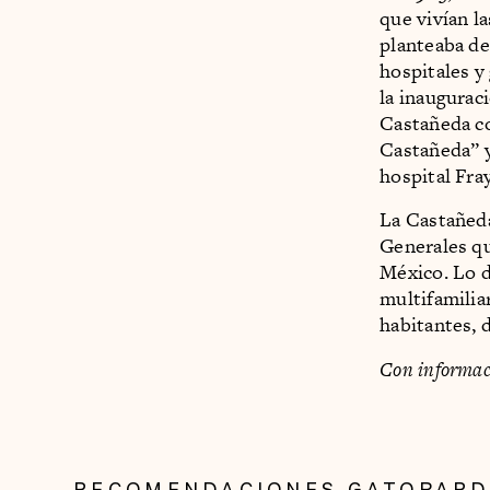
que vivían l
planteaba dem
hospitales y
la inaugurac
Castañeda c
Castañeda” y
hospital Fra
La Castañeda
Generales qu
México. Lo 
multifamili
habitantes, 
Con informac
RECOMENDACIONES GATOPAR