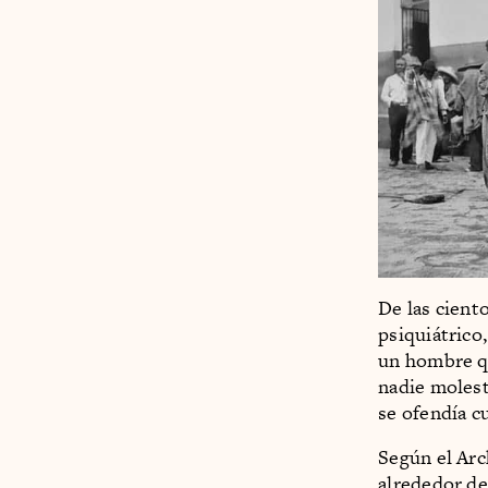
De las cient
psiquiátrico
un hombre qu
nadie molest
se ofendía c
Según el Arc
alrededor de