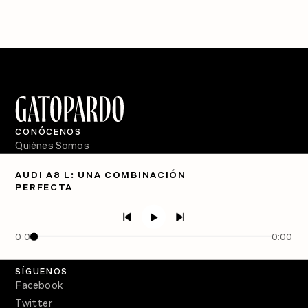
CONÓCENOS
Quiénes Somos
Directorio
AUDI A8 L: UNA COMBINACIÓN
PERFECTA
PÓDCASTS
Semanario Gatopardo
En Qué Momento
0:00
0:00
Crecer en Distopía
SÍGUENOS
Facebook
Twitter