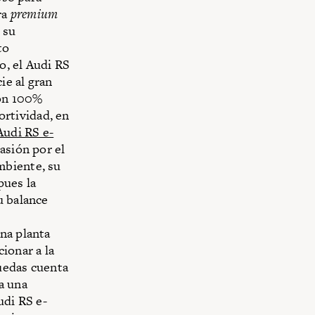
ra
premium
 su
to
o, el Audi RS
ie al gran
ón 100%
portividad, en
Audi RS e-
asión por el
mbiente, su
pues la
u balance
una planta
ionar a la
ruedas cuenta
a una
udi RS e-