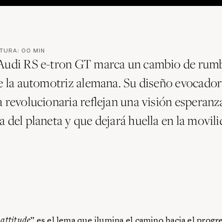
CTURA:
00
MIN
Audi RS e-tron GT marca un cambio de rumb
de la automotriz alemana. Su diseño evocador
a revolucionaria reflejan una visión esperanz
 del planeta y que dejará huella en la movil
 attitude
” es el lema que ilumina el camino hacia el progr