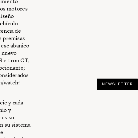
dimiento
 dos motores
diseño
ehículo
tencia de
as premisas
n ese abanico
u nuevo
S e-tron GT,
ocionante;
 considerados
m/watch?
NEWSLETTER
cie y cada
nio y
 es su
en su sistema
le