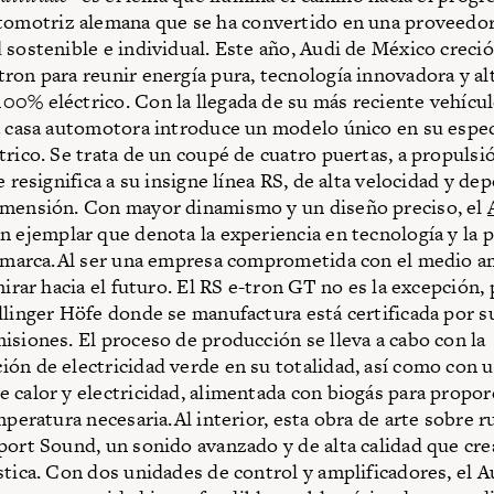
utomotriz alemana que se ha convertido en una proveedo
sostenible e individual. Este año, Audi de México creció
ron para reunir energía pura, tecnología innovadora y al
0% eléctrico. Con la llegada de su más reciente vehícul
a casa automotora introduce un modelo único en su espec
trico. Se trata de un coupé de cuatro puertas, a propulsi
ue resignifica a su insigne línea RS, de alta velocidad y de
mensión. Con mayor dinamismo y un diseño preciso, el
n ejemplar que denota la experiencia en tecnología y la p
a marca.Al ser una empresa comprometida con el medio a
 mirar hacia el futuro. El RS e-tron GT no es la excepción, 
llinger Höfe donde se manufactura está certificada por s
isiones. El proceso de producción se lleva a cabo con la
ón de electricidad verde en su totalidad, así como con 
 calor y electricidad, alimentada con biogás para proporc
emperatura necesaria.Al interior, esta obra de arte sobre 
port Sound, un sonido avanzado y de alta calidad que cre
́stica. Con dos unidades de control y amplificadores, el A