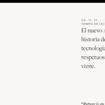
04
.
11
.
21
TIEMPO DE LE
El nuevo 
historia 
tecnologí
respetuosa
viene.
“
Future is an