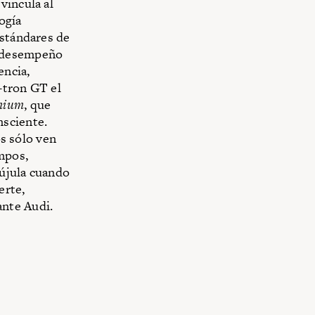
vincula al
ogía
estándares de
 desempeño
encia,
-tron GT el
mium
, que
nsciente.
s sólo ven
empos,
újula cuando
erte,
ante Audi.