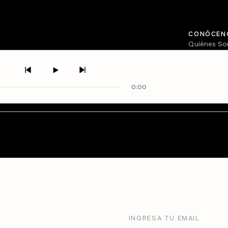
CONÓCEN
Quiénes S
Directorio
0:00