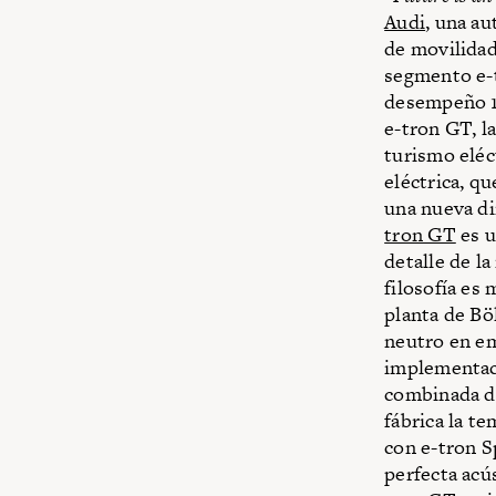
Audi
, una a
de movilidad 
segmento e-t
desempeño 10
e-tron GT, l
turismo eléc
eléctrica, q
una nueva di
tron GT
es u
detalle de l
filosofía es
planta de Bö
neutro en em
implementaci
combinada de
fábrica la t
con e-tron S
perfecta acu