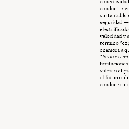
conectividad
conductor con
sustentable e
seguridad —e
electrificado
velocidad y 
término “ex
enamora a qu
“
Future is an
limitaciones 
valoran el p
el futuro aú
conduce a un