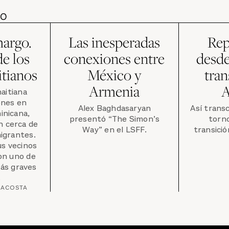
DO
argo.
Las inesperadas
Rep
de los
conexiones entre
desde
itianos
México y
tran
Armenia
aitiana
ones en
Alex Baghdasaryan
Así transc
inicana,
presentó “The Simon’s
torno
n cerca de
Way” en el LSFF.
transició
migrantes.
us vecinos
son uno de
ás graves
.
 ACOSTA