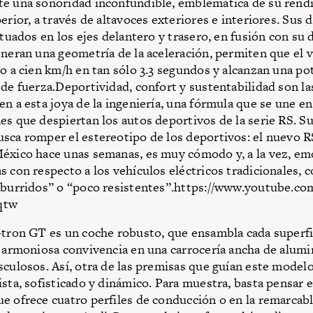
e una sonoridad inconfundible, emblemática de su ren
perior, a través de altavoces exteriores e interiores. Sus
situados en los ejes delantero y trasero, en fusión con su 
neran una geometría de la aceleración, permiten que el v
ro a cien km/h en tan sólo 3.3 segundos y alcanzan una po
 de fuerza.Deportividad, confort y sustentabilidad son l
n a esta joya de la ingeniería, una fórmula que se une e
es que despiertan los autos deportivos de la serie RS. S
sca romper el estereotipo de los deportivos: el nuevo R
éxico hace unas semanas, es muy cómodo y, a la vez, em
 con respecto a los vehículos eléctricos tradicionales,
aburridos” o “poco resistentes”.https://www.youtube.co
qtw
-tron GT es un coche robusto, que ensambla cada superfi
su armoniosa convivencia en una carrocería ancha de alumi
culosos. Así, otra de las premisas que guían este modelo
ista, sofisticado y dinámico. Para muestra, basta pensar 
e ofrece cuatro perfiles de conducción o en la remarcab