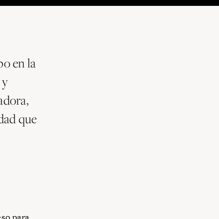
o en la
 y
adora,
idad que
eso para