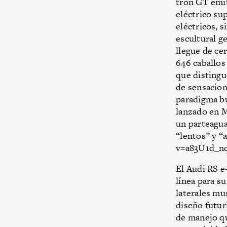
tron GT emit
eléctrico su
eléctricos, 
escultural ge
llegue de ce
646 caballos
que distingue
de sensacion
paradigma bu
lanzado en M
un parteaguas
“lentos” y “
v=a83U1d_n
El Audi RS e
línea para 
laterales mus
diseño futur
de manejo qu