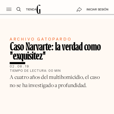
TIENDA
INICIAR SESIÓN
ARCHIVO GATOPARDO
Caso Narvarte: la verdad como
"exquisitez"
02
.
08
.
19
TIEMPO DE LECTURA:
00
MIN
A cuatro años del multihomicidio, el caso
no se ha investigado a profundidad.