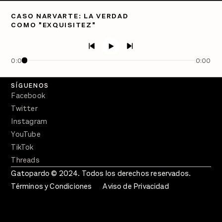
Directorio
CASO NARVARTE: LA VERDAD
COMO "EXQUISITEZ"
PÓDCASTS
Semanario Gatopardo
En Qué Momento
0:00
0:00
Crecer en Distopía
SÍGUENOS
Facebook
Twitter
Instagram
YouTube
TikTok
Threads
Gatopardo © 2024. Todos los derechos reservados.
Términos y Condiciones
Aviso de Privacidad