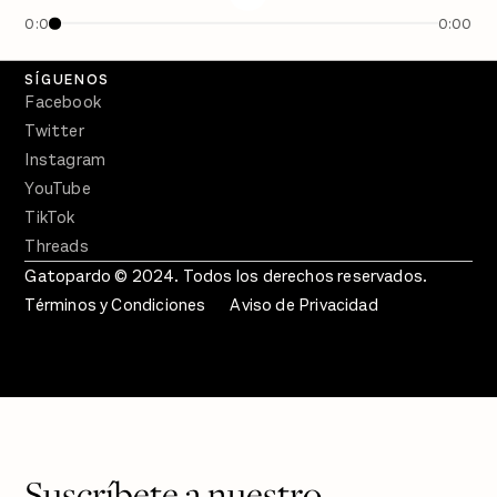
En Qué Momento
0:00
0:00
Crecer en Distopía
SÍGUENOS
Facebook
Twitter
Instagram
YouTube
TikTok
Threads
Gatopardo © 2024. Todos los derechos reservados.
Términos y Condiciones
Aviso de Privacidad
Suscríbete a nuestro