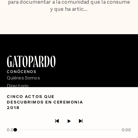
para documentar a la comunidad que la consume
y que ha artic...
CONÓCENOS
Quiénes Somos
Directorio
CINCO ACTOS QUE
PÓDCASTS
DESCUBRIMOS EN CEREMONIA
Semanario Gatopardo
2018
En Qué Momento
Crecer en Distopía
0:00
0:00
SÍGUENOS