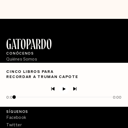
CONÓCENOS
Quiénes Somos
Directorio
CINCO LIBROS PARA
RECORDAR A TRUMAN CAPOTE
PÓDCASTS
Semanario Gatopardo
En Qué Momento
0:00
0:00
Crecer en Distopía
SÍGUENOS
Facebook
Twitter