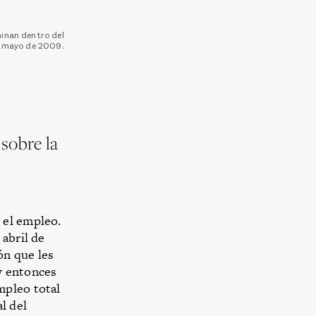
inan dentro del
e mayo de 2009.
sobre la
 el empleo.
 abril de
ón que les
y entonces
mpleo total
l del