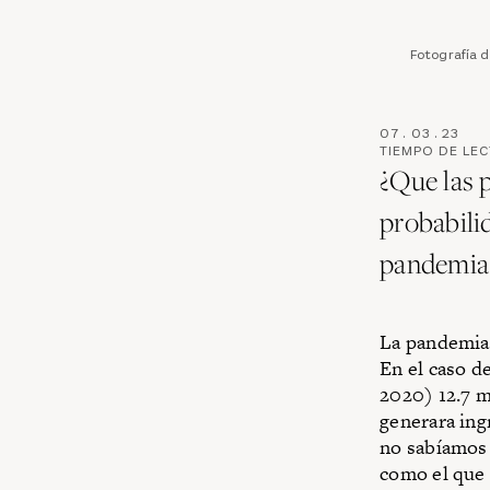
Fotografía 
07
.
03
.
23
TIEMPO DE LE
¿Que las 
probabili
pandemia 
La pandemia 
En el caso d
2020) 12.7 m
generara ing
no sabíamos 
como el que 