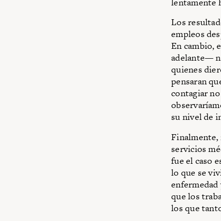
lentamente h
Los resultad
empleos desp
En cambio, e
adelante— no
quienes dier
pensaran que
contagiar no
observaríam
su nivel de i
Finalmente, 
servicios mé
fue el caso 
lo que se vi
enfermedad y
que los trab
los que tant