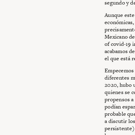
segundo y de
Aunque este 
económicas, 
precisamente
Mexicano del
of covid-19 
acabamos de 
el que está 
Empecemos p
diferentes m
2020, hubo 
quienes se c
propensos a 
podían espar
probable qu
a discutir l
persistente)