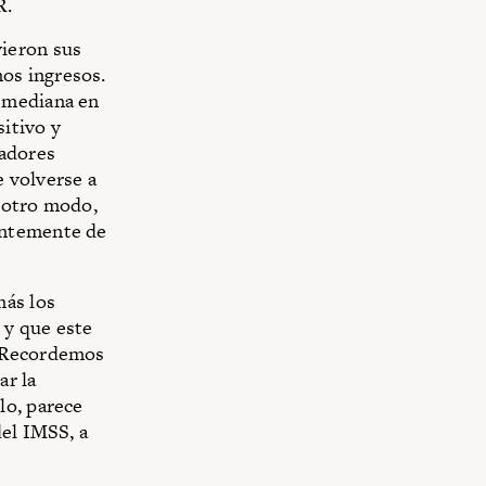
R.
vieron sus
os ingresos.
a mediana en
itivo y
eadores
 volverse a
 otro modo,
entemente de
más los
 y que este
. Recordemos
ar la
lo, parece
del IMSS, a