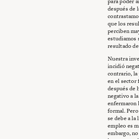
para poder a
después de l
contrastamo
que los resu
perciben may
estudiamos s
resultado de
Nuestra inve
incidió nega
contrario, l
en el sector
después de h
negativo a l
enfermaron 
formal. Pero
se debe a la 
empleo es ma
embargo, no 