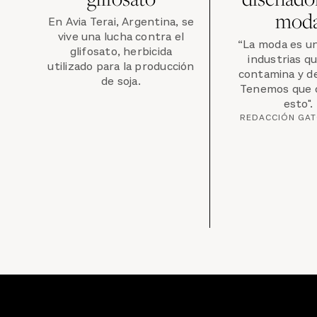
mod
En Avia Terai, Argentina, se
vive una lucha contra el
“La moda es un
glifosato, herbicida
industrias q
utilizado para la producción
contamina y d
de soja.
Tenemos que 
esto".
REDACCIÓN GA