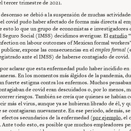
l tercer trimestre de 2021.
descenso se debió a la suspensión de muchas actividade
el covid pudo haber afectado de forma más directa al em
 esto lo que un grupo de economistas e investigadores d
 Seguro Social (IMSS) decidimos averiguar. El
estudio
“
infection on labour outcomes of Mexican formal workers
publicar, expone las consecuencias en el
empleo formal
(e
registrado ante el IMSS) de haberse contagiado de covid.
or aclarar que esta enfermedad pudo haber incidido en 
aneras. En los momentos más álgidos de la pandemia, du
un fuerte estigma contra los enfermos. Muchos pensaba
ontagiaban de covid eran descuidados o, por lo menos, m
correr riesgos. También se creía que quienes se habían 
cir más el virus, aunque ya se hubieran librado de él, y q
e se contagiaran nuevamente. En ese periodo, además, s
os efectos secundarios de la enfermedad (
por ejemplo
, el
. Ante todo esto, es posible que muchos empleadores p