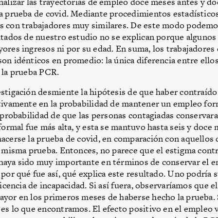
nalizar las trayectorias de empleo doce meses antes y d
a prueba de covid. Mediante procedimientos estadísticos
s con trabajadores muy similares. De este modo podemo
ltados de nuestro estudio no se explican porque algunos
ores ingresos ni por su edad. En suma, los trabajadores
on idénticos en promedio: la única diferencia entre ellos
 la prueba PCR.
stigación desmiente la hipótesis de que haber contraído
tivamente en la probabilidad de mantener un empleo form
a probabilidad de que las personas contagiadas conservar
 formal fue más alta, y esta se mantuvo hasta seis y doce
acerse la prueba de covid, en comparación con aquellos 
a misma prueba. Entonces, no parece que el estigma contr
haya sido muy importante en términos de conservar el 
 por qué fue así, qué explica este resultado. Uno podría
licencia de incapacidad. Si así fuera, observaríamos que el
yor en los primeros meses de haberse hecho la prueba. 
es lo que encontramos. El efecto positivo en el empleo 