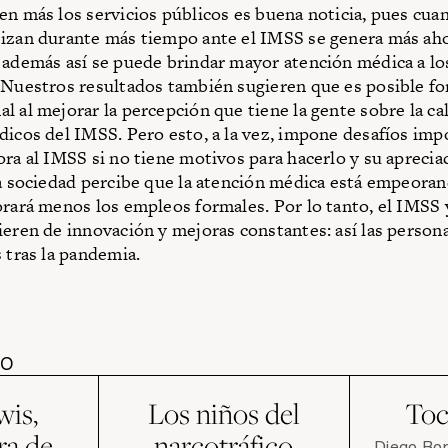
en más los servicios públicos es buena noticia, pues cua
izan durante más tiempo ante el IMSS se genera más aho
 además así se puede brindar mayor atención médica a lo
 Nuestros resultados también sugieren que es posible fo
l al mejorar la percepción que tiene la gente sobre la ca
dicos del IMSS. Pero esto, a la vez, impone desafíos imp
ora al IMSS si no tiene motivos para hacerlo y su apreci
la sociedad percibe que la atención médica está empeora
orará menos los empleos formales. Por lo tanto, el IMSS y
ieren de innovación y mejoras constantes: así las person
s tras la pandemia.
DO
wis,
Los niños del
Toc
ra de
narcotráfico
Diego Bo