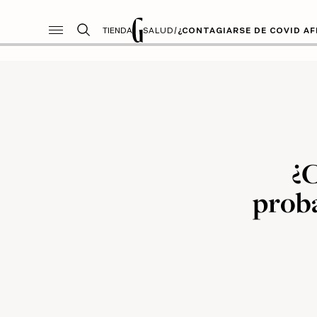
TIENDA
SALUD
/
¿CONTAGIARSE DE COVID AF
¿C
proba