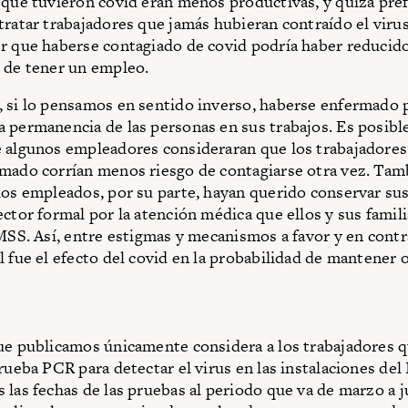
 que tuvieron covid eran menos productivas, y quizá pref
tratar trabajadores que jamás hubieran contraído el viru
r que haberse contagiado de covid podría haber reducido
 de tener un empleo.
 si lo pensamos en sentido inverso, haberse enfermado
 permanencia de las personas en sus trabajos. Es posible
 algunos empleadores consideraran que los trabajadores
mado corrían menos riesgo de contagiarse otra vez. Tam
los empleados, por su parte, hayan querido conservar su
ector formal por la atención médica que ellos y sus famil
IMSS. Así, entre estigmas y mecanismos a favor y en contr
l fue el efecto del covid en la probabilidad de mantener o
ue publicamos únicamente considera a los trabajadores q
prueba PCR para detectar el virus en las instalaciones del
 las fechas de las pruebas al periodo que va de marzo a 