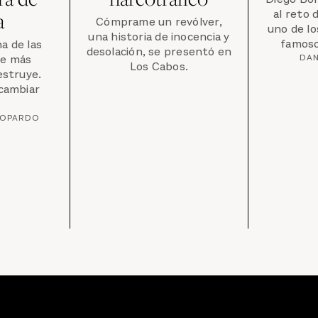
al reto 
a
Cómprame un revólver,
uno de l
una historia de inocencia y
famoso
a de las
desolación, se presentó en
ue más
DAN
Los Cabos.
estruye.
cambiar
TOPARDO