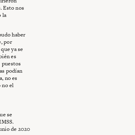
irieron
s. Esto nos
 la
 pudo haber
, por
 que ya se
bién es
s puestos
ias podían
a, no es
 no el
ue se
 IMSS.
junio de 2020