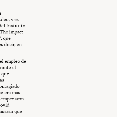
s
pleo, y es
el Instituto
The impact
”, que
s decir, en
el empleo de
rante el
n que
ás
contagiado
ue era más
e empezaron
 covid
ensaran que