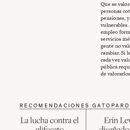
Que se valor
personas cot
pensiones, y
vulnerables.
empleo forma
servicios mé
gente no val
cambiar. Si 
cada vez val
pública requ
de valorarlo
RECOMENDACIONES GATOPAR
La lucha contra el
Erin Le
glifosato
diseñado