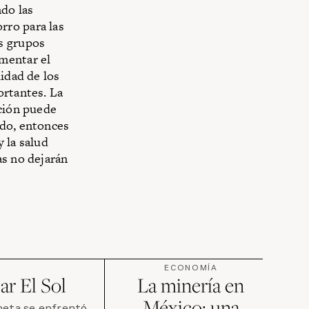
ndo las
rro para las
s grupos
mentar el
lidad de los
ortantes. La
ación puede
ndo, entonces
 la salud
as no dejarán
ECONOMÍA
ar El Sol
La minería en
México: una
neta se enfrentó