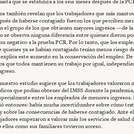
asta que se estabiliza a los seis meses después de la PC
os también revelan que los trabajadores que más mantu
ués de haberse contagiado fueron los que perciben men
n el grupo de los que obtienen mayores ingresos —de l
 se observa ninguna diferencia entre quienes dieron pos
on negativo a la prueba PCR. Por lo tanto, que los empl
 quienes ya se habían contagiado tenían menos riesgo de
 explica este aumento en la conservación del empleo. De
os que todos mantienen su trabajo por igual, independi
ngreso.
nuestro estudio sugiere que los trabajadores valoraron 
dicos que podían obtener del IMSS durante la pandemia,
especialmente entre los empleados de menores ingresos
vió entonces: había mucha incertidumbre sobre cómo trat
 sobre las consecuencias de haberse contagiado. Ante el
ajadores empezaron a valorar más los servicios de salud 
o ellos como sus familiares tuvieron acceso.