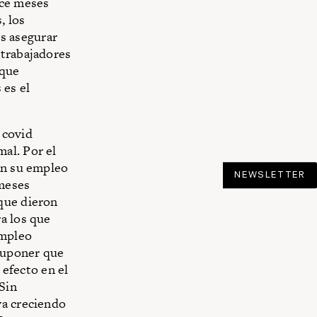
oce meses
, los
s asegurar
 trabajadores
 que
 es el
 covid
al. Por el
an su empleo
NEWSLETTER
 meses
que dieron
a los que
empleo
 suponer que
 efecto en el
Sin
va creciendo