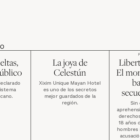
DO
eltas,
La joya de
Liber
úblico
Celestún
El mon
b
declarado
Xixim Unique Mayan Hotel
sistema
es uno de los secretos
secu
icano.
mejor guardados de la
región.
Sin
aprehensi
derecho
18 años d
hombres i
acusació