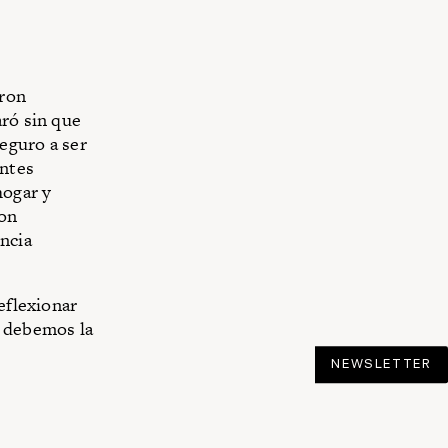
aron
aró sin que
seguro a ser
entes
hogar y
ron
ncia
eflexionar
s debemos la
NEWSLETTER