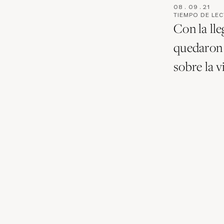
08
.
09
.
21
TIEMPO DE LE
Con la ll
quedaron 
sobre la v