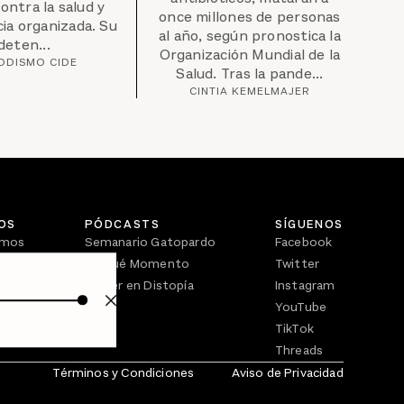
contra la salud y
once millones de personas
ia organizada. Su
al año, según pronostica la
deten...
Organización Mundial de la
ODISMO CIDE
Salud. Tras la pande...
CINTIA KEMELMAJER
OS
PÓDCASTS
SÍGUENOS
omos
Semanario Gatopardo
Facebook
En Qué Momento
Twitter
Crecer en Distopía
Instagram
YouTube
TikTok
Threads
Términos y Condiciones
Aviso de Privacidad