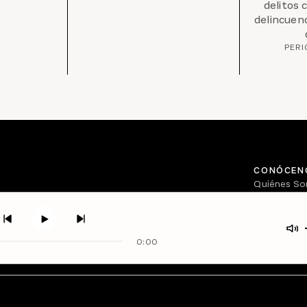
delitos 
delincuenc
PERI
CONÓCEN
Quiénes S
Directorio
0:00