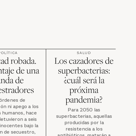
POLÍTICA
SALUD
tad robada.
Los cazadores de
taje de una
superbacterias:
anda de
¿cuál será la
estradores
próxima
pandemia?
 órdenes de
ón ni apego a los
Para 2050 las
s humanos, hace
superbacterias, aquellas
etuvieron a seis
producidas por la
nocentes bajo la
resistencia a los
n de secuestro,
antibióticos, matarán a