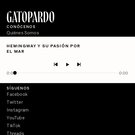
CONÓCENOS
Quiénes Somos
Directorio
HEMINGWAY Y SU PASIÓN POR
EL MAR
PÓDCASTS
Semanario Gatopardo
En Qué Momento
0:00
0:00
Crecer en Distopía
SÍGUENOS
Facebook
Twitter
Instagram
YouTube
TikTok
Threads