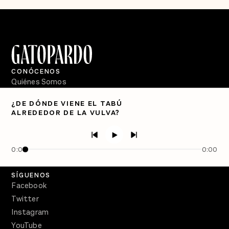
CONÓCENOS
Quiénes Somos
Directorio
¿DE DÓNDE VIENE EL TABÚ
ALREDEDOR DE LA VULVA?
PÓDCASTS
Semanario Gatopardo
En Qué Momento
0:00
0:00
Crecer en Distopía
SÍGUENOS
Facebook
Twitter
Instagram
YouTube