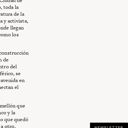
 Ciudad de
, toda la
atura de la
 y activista,
onde llegan
como los
 construcción
n de
ntro del
férico, se
 avenida en
ectan el
amellón que
co y la
 lo que quedó
 a otro,
NEWSLETTER