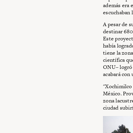
además era e
escuchaban l
A pesar de s
destinar 680
Este proyect
había lograd
tiene la zon
científica q
ONU– logró l
acabará con
"Xochimilco 
México. Prov
zona lacustr
ciudad subir