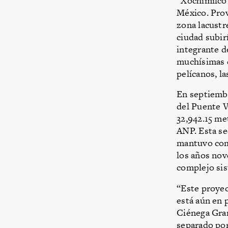
“Xochimilco 
México. Prov
zona lacustr
ciudad subir
integrante d
muchísimas 
pelícanos, la
En septiembr
del Puente V
32,942.15 me
ANP. Esta se
mantuvo como
los años nov
complejo si
“Este proyec
está aún en 
Ciénega Gran
separado por 