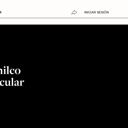
R
INICIAR SESIÓN
milco
cular