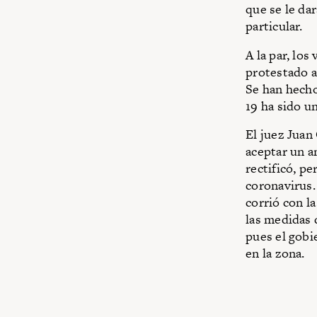
que se le da
particular.
A la par, lo
protestado a
Se han hecho
19 ha sido un
El juez Juan
aceptar un 
rectificó, p
coronavirus.
corrió con l
las medidas d
pues el gob
en la zona.