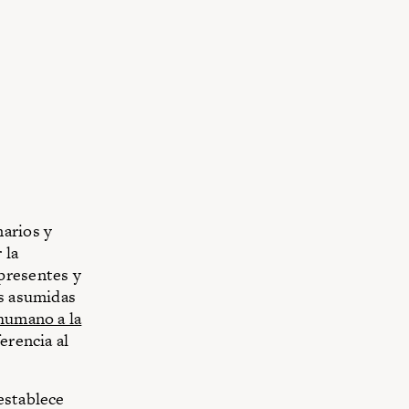
narios y
 la
presentes y
es asumidas
humano a la
erencia al
establece