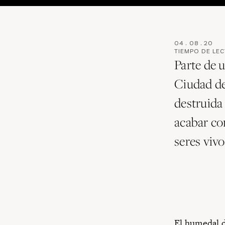
04
.
08
.
20
TIEMPO DE LE
Parte de 
Ciudad de
destruida
acabar co
seres vivo
El humedal d