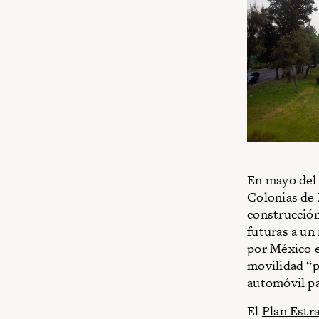
En mayo del 
Colonias de
construcción
futuras a un
por México e
movilidad
“p
automóvil pa
El
Plan Estra