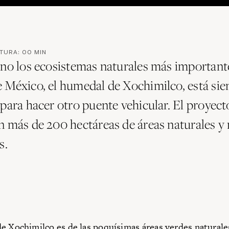
CTURA:
00
MIN
uno los ecosistemas naturales más importante
 México, el humedal de Xochimilco, está si
 para hacer otro puente vehicular. El proyect
n más de 200 hectáreas de áreas naturales y 
s.
e Xochimilco es de las poquísimas áreas verdes naturale