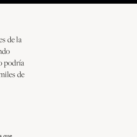
s de la
endo
o podría
miles de
s que