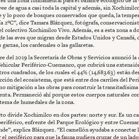
es una zona fundamental para el balance ecológico de la
ee de agua a casi toda la capital y además, sin Xochimilco
e y lo poco de bosques conservados que queda, la temper
ía 2ºC”, dice Tamara Blázquez, fotógrafa, conservacionista
el colectivo Xochimilco Vivo. Además, es a esta zona a d
de las aves que migran desde Estados Unidos y Canadá, 
s garzas, los cardenales o las gallaretas.
e del 2019 la Secretaría de Obras y Servicios anunció la
ehicular Periférico-Cuemanco, que cubrirá una extensió
tros cuadrados, de los cuales el 44% (14,683.63) están de
cción del ecosistema, que está entre dos carriles del Peri
 mitigación a las obras para construir la transitadísima
enta. Permaneció ahí porque estos cuerpos naturales con
stema de humedales de la zona.
to divide Xochimilco en dos partes: norte y sur. Es un c
periférico, enfrente del Parque Ecológico y entre Cueman
de”, explica Blázquez. “El camellón ayudaba a conectar
el periférico para que la fauna pudiera cruzar de un lado