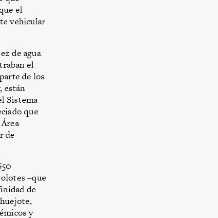
que el
te vehicular
sez de agua
traban el
parte de los
, están
el Sistema
eciado que
 Área
r de
650
jolotes –que
finidad de
ahuejote,
démicos y