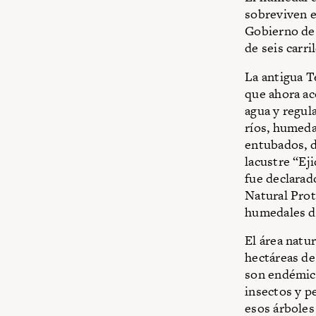
sobreviven e
Gobierno de 
de seis carril
La antigua T
que ahora aco
agua y regul
ríos, humeda
entubados, d
lacustre “Ej
fue declara
Natural Prot
humedales de
El área nat
hectáreas de
son endémico
insectos y p
esos árboles