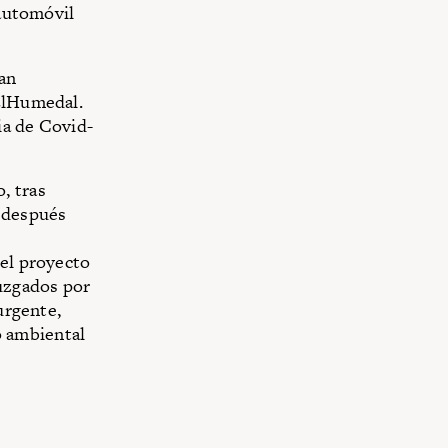
 automóvil
han
oElHumedal.
ia de Covid-
, tras
 después
 el proyecto
juzgados por
urgente,
o ambiental