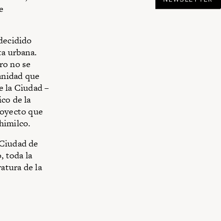
e
 decidido
ta urbana.
ro no se
anidad que
e la Ciudad –
co de la
royecto que
himilco.
 Ciudad de
, toda la
atura de la