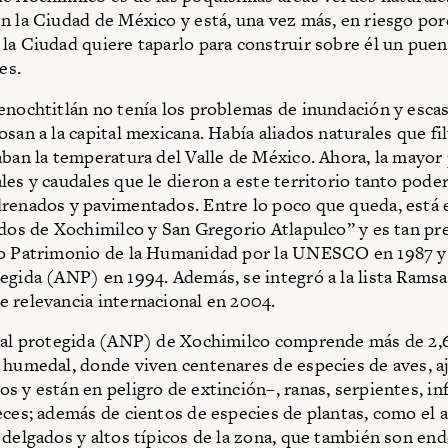
n la Ciudad de México y está, una vez más, en riesgo por
la Ciudad quiere taparlo para construir sobre él un puen
es.
enochtitlán no tenía los problemas de inundación y esca
san a la capital mexicana. Había aliados naturales que fil
aban la temperatura del Valle de México. Ahora, la mayor 
les y caudales que le dieron a este territorio tanto poder
renados y pavimentados. Entre lo poco que queda, está 
idos de Xochimilco y San Gregorio Atlapulco” y es tan pr
do Patrimonio de la Humanidad por la UNESCO en 1987 y
egida (ANP) en 1994. Además, se integró a la lista Ramsa
 relevancia internacional en 2004.
ural protegida (ANP) de Xochimilco comprende más de 2,
 humedal, donde viven centenares de especies de aves, a
s y están en peligro de extinción–, ranas, serpientes, in
eces; además de cientos de especies de plantas, como el 
 delgados y altos típicos de la zona, que también son en