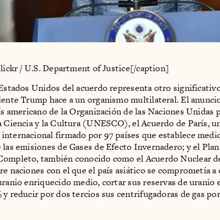
Flickr / U.S. Department of Justice[/caption]
 Estados Unidos del acuerdo representa otro significativ
dente Trump hace a un organismo multilateral. El anuncio 
aís americano de la Organización de las Naciones Unidas p
a Ciencia y la Cultura (UNESCO), el Acuerdo de París, u
nternacional firmado por 97 países que establece medid
 las emisiones de Gases de Efecto Invernadero; y el Plan
Completo, también conocido como el Acuerdo Nuclear de
re naciones con el que el país asiático se comprometía a 
uranio enriquecido medio, cortar sus reservas de uranio
 y reducir por dos tercios sus centrifugadoras de gas por