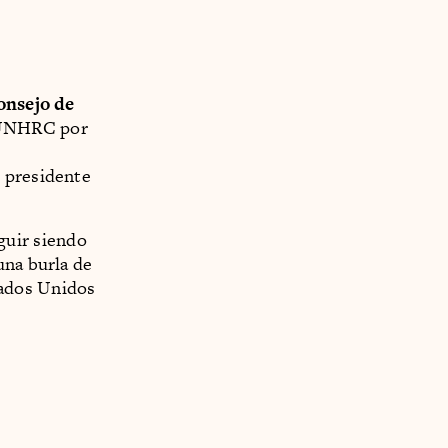
onsejo de
NHRC por
l presidente
uir siendo
una burla de
tados Unidos