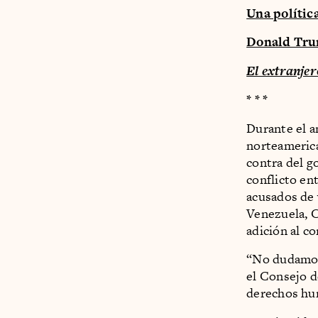
Una polític
Donald Trum
El extranjer
* * *
Durante el a
norteamerica
contra del go
conflicto en
acusados de 
Venezuela, C
adición al co
“No dudamos 
el Consejo 
derechos hu