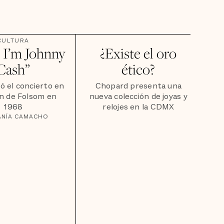
CULTURA
, I’m Johnny
¿Existe el oro
Cash”
ético?
ó el concierto en
Chopard presenta una
ión de Folsom en
nueva colección de joyas y
1968
relojes en la CDMX
ANÍA CAMACHO