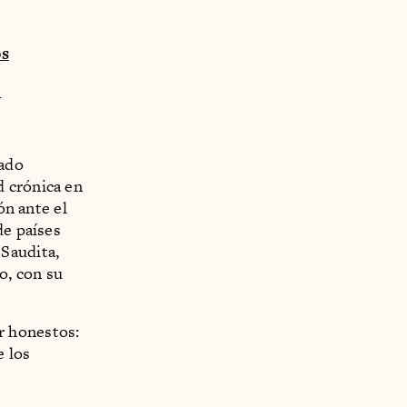
os
p
tado
d crónica en
ón ante el
de países
Saudita,
o, con su
r honestos:
 los