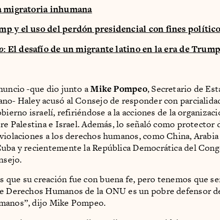
a migratoria inhumana
p y el uso del perdón presidencial con fines polític
o
: El desafío de un migrante latino en la era de Trum
nuncio -que dio junto a
Mike Pompeo
, Secretario de Es
no- Haley acusó al Consejo de responder con parcialida
bierno israelí, refiriéndose a la acciones de la organizaci
tre Palestina e Israel. Además, lo señaló como protector 
violaciones a los derechos humanos, como China, Arabia 
uba y recientemente la República Democrática del Cong
nsejo.
que su creación fue con buena fe, pero tenemos que se
de Derechos Humanos de la ONU es un pobre defensor de
manos”, dijo Mike Pompeo.