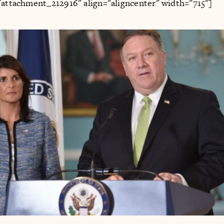
"attachment_212916" align="aligncenter" width="715"]