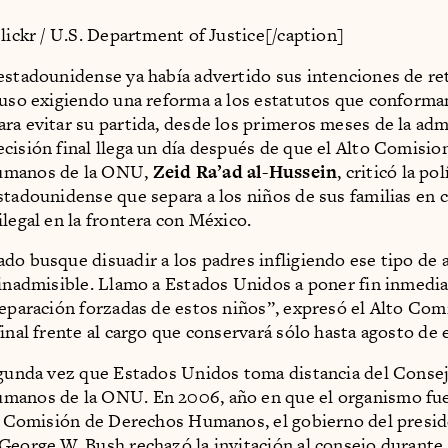
Flickr / U.S. Department of Justice[/caption]
estadounidense ya había advertido sus intenciones de ret
luso exigiendo una reforma a los estatutos que conforma
ra evitar su partida, desde los primeros meses de la adm
cisión final llega un día después de que el Alto Comisio
umanos de la ONU,
Zeid Ra’ad al-Hussein
, criticó la pol
stadounidense que separa a los niños de sus familias en 
ilegal en la frontera con México.
do busque disuadir a los padres infligiendo ese tipo de
 inadmisible. Llamo a Estados Unidos a poner fin inmedi
separación forzadas de estos niños”, expresó el Alto Co
final frente al cargo que conservará sólo hasta agosto de 
egunda vez que Estados Unidos toma distancia del Conse
manos de la ONU. En 2006, año en que el organismo fue
la Comisión de Derechos Humanos, el gobierno del presi
George W. Bush rechazó la invitación al consejo durante