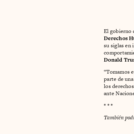
El gobierno 
Derechos Hu
su siglas en
comportamien
Donald Tr
“Tomamos es
parte de una
los derecho
ante Nacione
* * *
También podrí