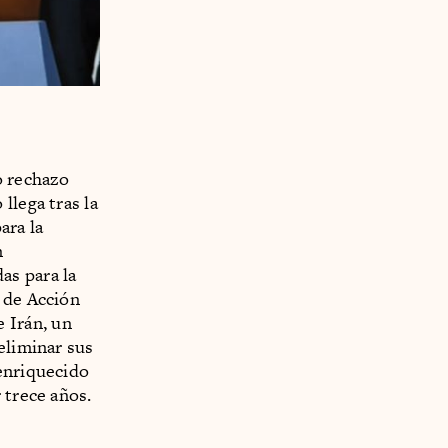
o rechazo
llega tras la
ara la
n
as para la
 de Acción
 Irán, un
eliminar sus
 enriquecido
 trece años.