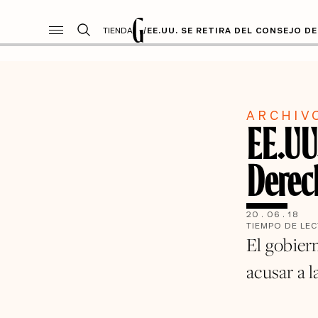
TIENDA
/
EE.UU. SE RETIRA DEL CONSEJO 
ARCHIV
EE.UU.
Dere
20
.
06
.
18
TIEMPO DE LE
El gobier
acusar a l