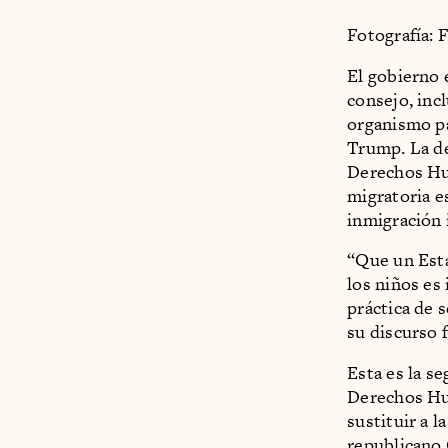
Fotografía: 
El gobierno 
consejo, inc
organismo pa
Trump. La de
Derechos H
migratoria e
inmigración 
“Que un Esta
los niños es
práctica de 
su discurso 
Esta es la s
Derechos Hu
sustituir a 
republicano 