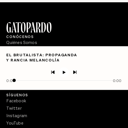
CONÓCENOS
Quiénes Somos
Directorio
EL BRUTALISTA: PROPAGANDA
Y RANCIA MELANCOLÍA
PÓDCASTS
Semanario Gatopardo
En Qué Momento
0:00
0:00
Crecer en Distopía
SÍGUENOS
Facebook
Twitter
Instagram
YouTube