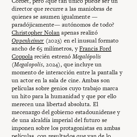
Corbet, pero ¿qué tan único puede ser un
director que recurre a las maniobras de
quienes se asumen igualmente —
paradójicamente— autónomos de todo?
Christopher Nolan
apenas realizó
Oppenheimer
(2023) en el inusual formato
ancho de 65 milímetros, y
Francis Ford
Coppola
recién estrenó
Megalópolis
(
Megalopolis
, 2024), que incluye un
momento de interacción entre la pantalla y
un actor en la sala de cine. Ambas son
películas sobre genios cuyo trabajo marca
un hito para la humanidad y que por ello
merecen una libertad absoluta. El
mecenazgo del gobierno estadounidense y
de una alcaldía imperial del futuro se
imponen sobre los protagonistas en ambas
películas, con resultados que van de lo