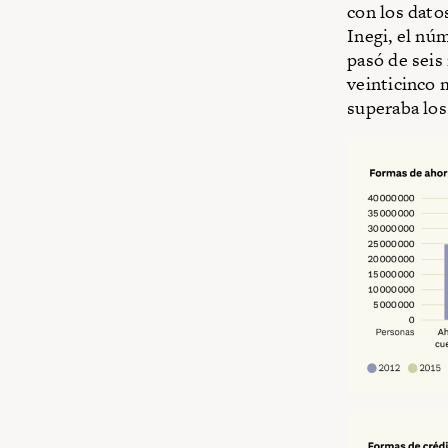
con los dato
Inegi, el nú
pasó de seis
veinticinco 
superaba los 