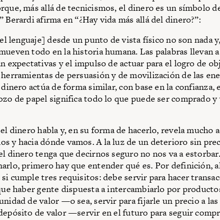
rque, más allá de tecnicismos, el dinero es un símbolo d
” Berardi afirma en “¿Hay vida más allá del dinero?”:
el lenguaje] desde un punto de vista físico no son nada y,
mueven todo en la historia humana. Las palabras llevan a 
an expectativas y el impulso de actuar para el logro de ob
 herramientas de persuasión y de movilización de las ene
 dinero actúa de forma similar, con base en la confianza, 
ozo de papel significa todo lo que puede ser comprado y
 el dinero habla y, en su forma de hacerlo, revela mucho 
s y hacia dónde vamos. A la luz de un deterioro sin pre
el dinero tenga que decirnos seguro no nos va a estorbar.
arlo, primero hay que entender qué es. Por definición, a
si cumple tres requisitos: debe servir para hacer trans
 que haber gente dispuesta a intercambiarlo por producto
unidad de valor —o sea, servir para fijarle un precio a la
depósito de valor —servir en el futuro para seguir com