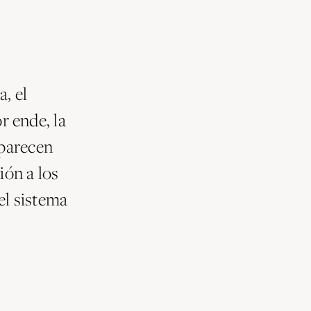
, el
or ende, la
 parecen
ión a los
el sistema