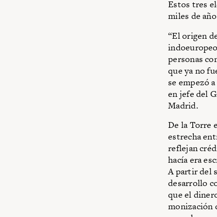
Estos tres e
miles de año
“El origen de
indoeuropeo 
personas co
que ya no fu
se empezó a 
en jefe del 
Madrid.
De la Torre 
estrecha ent
reflejan cré
hacía era esc
A partir del 
desarrollo c
que el dinero
monización d