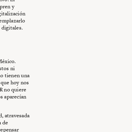
mpren y
gitalización
eemplazarlo
 digitales.
México.
stos ni
no tienen una
l que hoy nos
QR no quiere
os aparecían
d, atravesada
a de
 repensar