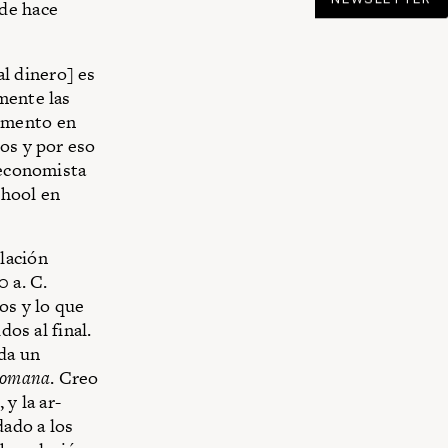
sde hace
al dinero] es
mente las
omento en
ros y por eso
, economista
chool en
lación
0 a. C.
os y lo que
dos al final.
 da un
romana
. Creo
y la ar­
ado a los