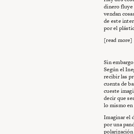
dinero fluye
vendan cosas 
de este inte
por el plásti
[read more]
Sin embargo,
Según el Ine
recibir las 
cuenta de ban
cueste imagi
decir que se
lo mismo en 
Imaginar el 
por una pand
polarización