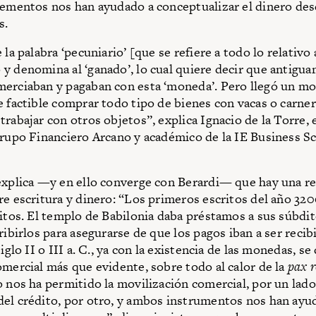
lementos nos han ayu­dado a conceptualizar el dinero de
s.
 la palabra ‘pecuniario’ [que se refiere a todo lo relativo 
y denomina al ‘ganado’, lo cual quiere decir que antigua
merciaban y pagaban con esta ‘moneda’. Pero llegó un m
e factible comprar todo tipo de bienes con vacas o carne
trabajar con otros ob­jetos”, explica Ignacio de la Torre
Grupo Financiero Arcano y académico de la IE Business S
explica —y en ello converge con Berardi— que hay una re
re escritura y dinero: “Los primeros escritos del año 320
ditos. El templo de Babilonia daba préstamos a sus súbdit
ribirlos para asegurarse de que los pagos iban a ser recibi
siglo II o III a. C., ya con la existencia de las monedas, se
omercial más que evidente, sobre todo al calor de la
pax 
 nos ha permitido la movilización comercial, por un lado, 
el crédito, por otro, y ambos instrumentos nos han ayud