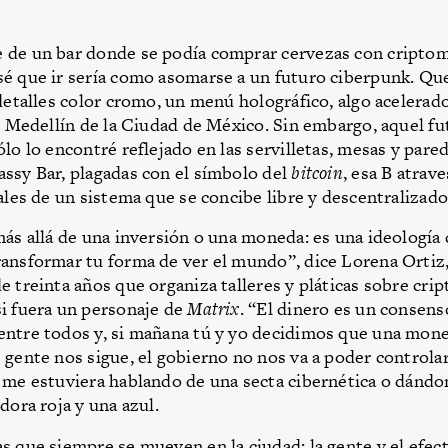
 de un bar donde se podía comprar cervezas con cripto
é que ir sería como asomarse a un futuro ciberpunk. Que
 detalles color cromo, un menú holográfico, algo acelerado
de Medellín de la Ciudad de México. Sin embargo, aquel fu
lo lo encontré reflejado en las servilletas, mesas y pare
ssy Bar, plagadas con el símbolo del
bitcoin
, esa B atrav
cales de un sistema que se concibe libre y descentralizado
más allá de una inversión o una moneda: es una ideología
ansformar tu forma de ver el mundo”, dice Lorena Ortiz,
e treinta años que organiza talleres y pláticas sobre cr
i fuera un personaje de
Matrix
. “El dinero es un consenso
ntre todos y, si mañana tú y yo decidimos que una moned
 gente nos sigue, el gobierno no nos va a poder controlar
 me estuviera hablando de una secta cibernética o dándo
dora roja y una azul.
s que siempre se mueven en la ciudad: la gente y el efect