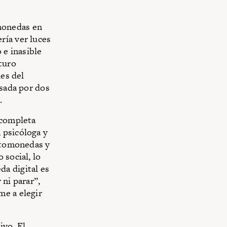
monedas en
ría ver luces
 e inasible
turo
des del
esada por dos
.
 completa
 psicóloga y
iptomonedas y
 social, lo
a digital es
 ni parar”,
me a elegir
ivo. El