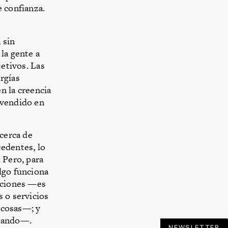
e confianza.
 sin
la gente a
jetivos. Las
rgías
en la creencia
 vendido en
acerca de
cedentes, lo
 Pero, para
lgo funciona
acciones —es
s o servicios
s cosas—; y
prando—.
NEWSLETTER