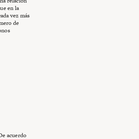
ha relación
que en la
 cada vez más
úmero de
fonos
 De acuerdo