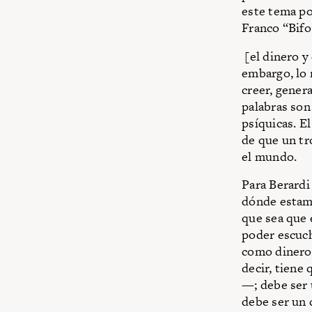
este tema po
Franco “Bifo
[el dinero y 
embargo, lo 
creer, gener
palabras son
psíquicas. El
de que un tr
el mundo.
Para Berardi
dónde estamo
que sea que 
poder escuch
como dinero 
decir, tiene
—; debe ser 
debe ser un 