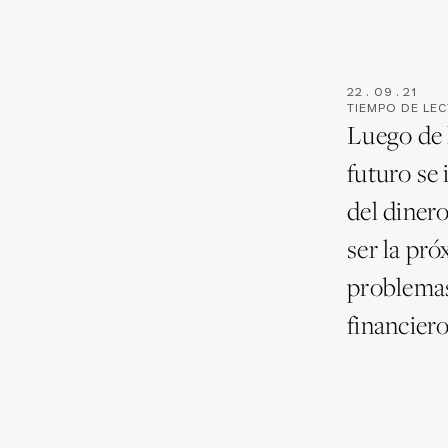
22
.
09
.
21
TIEMPO DE LE
Luego de 
futuro se 
del diner
ser la pró
problemas
financier