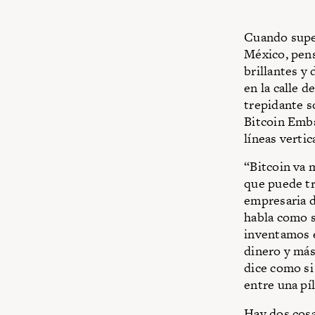
Cuando supe
México, pens
brillantes y
en la calle 
trepidante só
Bitcoin Emba
líneas verti
“Bitcoin va 
que puede tr
empresaria d
habla como s
inventamos e
dinero y más
dice como si
entre una píl
Hay dos cosa